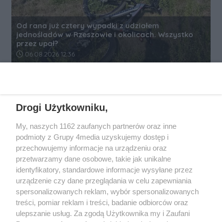
Od rana już cztery wypadki z udziałem
jednośladów w Rzeszowie i okolicach. Wszystko
przez upał?
Data dodania artykułu:
06.08.2026 12:36
REKLAMA
Drogi Użytkowniku,
My, naszych 1162 zaufanych partnerów oraz inne
podmioty z Grupy 4media uzyskujemy dostęp i
przechowujemy informacje na urządzeniu oraz
przetwarzamy dane osobowe, takie jak unikalne
identyfikatory, standardowe informacje wysyłane przez
urządzenie czy dane przeglądania w celu zapewniania
spersonalizowanych reklam, wybór spersonalizowanych
Wydawcą
rzeszow-info.pl
jest:
treści, pomiar reklam i treści, badanie odbiorców oraz
FUNDACJA MEDIÓW NIEZALEŻNYCH LIBERTAS
ul. Kopernika 10, 35-002 Rzeszów
ulepszanie usług. Za zgodą Użytkownika my i Zaufani