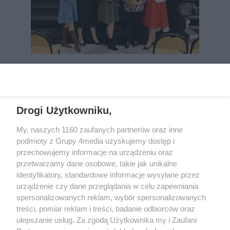
REKLAMA
Drogi Użytkowniku,
My, naszych 1160 zaufanych partnerów oraz inne
podmioty z Grupy 4media uzyskujemy dostęp i
przechowujemy informacje na urządzeniu oraz
przetwarzamy dane osobowe, takie jak unikalne
identyfikatory, standardowe informacje wysyłane przez
urządzenie czy dane przeglądania w celu zapewniania
spersonalizowanych reklam, wybór spersonalizowanych
Wydawcą
rzeszow-info.pl
jest:
treści, pomiar reklam i treści, badanie odbiorców oraz
FUNDACJA MEDIÓW NIEZALEŻNYCH LIBERTAS
ul. Kopernika 10, 35-002 Rzeszów
ulepszanie usług. Za zgodą Użytkownika my i Zaufani