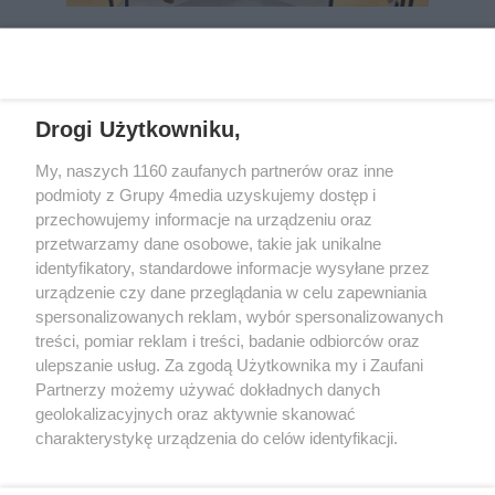
REKLAMA
Drogi Użytkowniku,
My, naszych 1160 zaufanych partnerów oraz inne
podmioty z Grupy 4media uzyskujemy dostęp i
przechowujemy informacje na urządzeniu oraz
przetwarzamy dane osobowe, takie jak unikalne
identyfikatory, standardowe informacje wysyłane przez
urządzenie czy dane przeglądania w celu zapewniania
spersonalizowanych reklam, wybór spersonalizowanych
Wydawcą
rzeszow-info.pl
jest:
treści, pomiar reklam i treści, badanie odbiorców oraz
FUNDACJA MEDIÓW NIEZALEŻNYCH LIBERTAS
ul. Kopernika 10, 35-002 Rzeszów
ulepszanie usług. Za zgodą Użytkownika my i Zaufani
Partnerzy możemy używać dokładnych danych
geolokalizacyjnych oraz aktywnie skanować
e-mail:
redakcja@rzeszow-info.pl
charakterystykę urządzenia do celów identyfikacji.
Ponieważ cenimy Twoją prywatność, prosimy o zgodę na
korzystanie z tych technologii poprzez kliknięcie