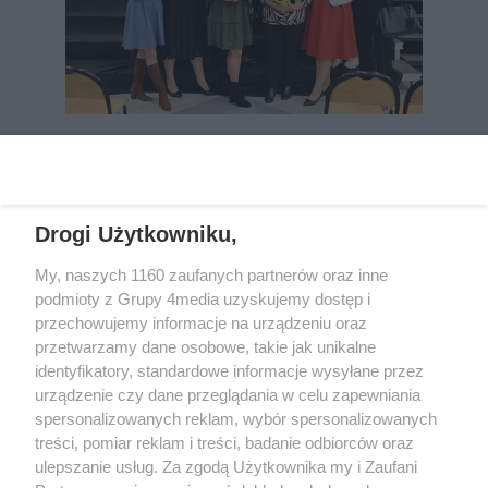
REKLAMA
Drogi Użytkowniku,
My, naszych 1160 zaufanych partnerów oraz inne
podmioty z Grupy 4media uzyskujemy dostęp i
przechowujemy informacje na urządzeniu oraz
przetwarzamy dane osobowe, takie jak unikalne
identyfikatory, standardowe informacje wysyłane przez
urządzenie czy dane przeglądania w celu zapewniania
spersonalizowanych reklam, wybór spersonalizowanych
Wydawcą
rzeszow-info.pl
jest:
treści, pomiar reklam i treści, badanie odbiorców oraz
FUNDACJA MEDIÓW NIEZALEŻNYCH LIBERTAS
ul. Kopernika 10, 35-002 Rzeszów
ulepszanie usług. Za zgodą Użytkownika my i Zaufani