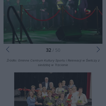
32
/ 50
Źródło: Gminne Centrum Kultury Sportu i Rekreacji w Świlczy z
siedzibą w Trzcianie