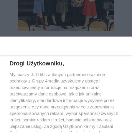
REKLAMA
Drogi Użytkowniku,
My, naszych 1160 zaufanych partnerów oraz inne
podmioty z Grupy 4media uzyskujemy dostęp i
przechowujemy informacje na urządzeniu oraz
przetwarzamy dane osobowe, takie jak unikalne
identyfikatory, standardowe informacje wysyłane przez
urządzenie czy dane przeglądania w celu zapewniania
spersonalizowanych reklam, wybór spersonalizowanych
Wydawcą
rzeszow-info.pl
jest:
treści, pomiar reklam i treści, badanie odbiorców oraz
FUNDACJA MEDIÓW NIEZALEŻNYCH LIBERTAS
ul. Kopernika 10, 35-002 Rzeszów
ulepszanie usług. Za zgodą Użytkownika my i Zaufani