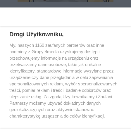
REKLAMA
Drogi Użytkowniku,
My, naszych 1160 zaufanych partnerów oraz inne
podmioty z Grupy 4media uzyskujemy dostęp i
przechowujemy informacje na urządzeniu oraz
przetwarzamy dane osobowe, takie jak unikalne
identyfikatory, standardowe informacje wysyłane przez
urządzenie czy dane przeglądania w celu zapewniania
spersonalizowanych reklam, wybór spersonalizowanych
Wydawcą
rzeszow-info.pl
jest:
treści, pomiar reklam i treści, badanie odbiorców oraz
FUNDACJA MEDIÓW NIEZALEŻNYCH LIBERTAS
ul. Kopernika 10, 35-002 Rzeszów
ulepszanie usług. Za zgodą Użytkownika my i Zaufani
Partnerzy możemy używać dokładnych danych
geolokalizacyjnych oraz aktywnie skanować
e-mail:
redakcja@rzeszow-info.pl
charakterystykę urządzenia do celów identyfikacji.
Ponieważ cenimy Twoją prywatność, prosimy o zgodę na
korzystanie z tych technologii poprzez kliknięcie