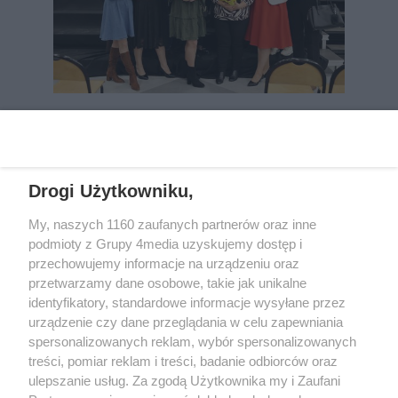
REKLAMA
Drogi Użytkowniku,
My, naszych 1160 zaufanych partnerów oraz inne
podmioty z Grupy 4media uzyskujemy dostęp i
przechowujemy informacje na urządzeniu oraz
przetwarzamy dane osobowe, takie jak unikalne
identyfikatory, standardowe informacje wysyłane przez
urządzenie czy dane przeglądania w celu zapewniania
spersonalizowanych reklam, wybór spersonalizowanych
Wydawcą
rzeszow-info.pl
jest:
treści, pomiar reklam i treści, badanie odbiorców oraz
FUNDACJA MEDIÓW NIEZALEŻNYCH LIBERTAS
ul. Kopernika 10, 35-002 Rzeszów
ulepszanie usług. Za zgodą Użytkownika my i Zaufani