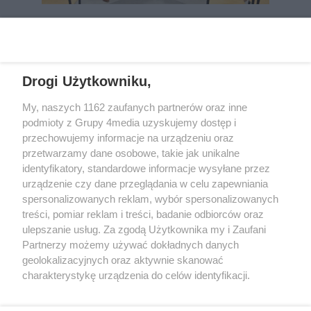
REKLAMA
Drogi Użytkowniku,
My, naszych 1162 zaufanych partnerów oraz inne
podmioty z Grupy 4media uzyskujemy dostęp i
przechowujemy informacje na urządzeniu oraz
przetwarzamy dane osobowe, takie jak unikalne
identyfikatory, standardowe informacje wysyłane przez
urządzenie czy dane przeglądania w celu zapewniania
spersonalizowanych reklam, wybór spersonalizowanych
Wydawcą
rzeszow-info.pl
jest:
treści, pomiar reklam i treści, badanie odbiorców oraz
FUNDACJA MEDIÓW NIEZALEŻNYCH LIBERTAS
ul. Kopernika 10, 35-002 Rzeszów
ulepszanie usług. Za zgodą Użytkownika my i Zaufani
Partnerzy możemy używać dokładnych danych
geolokalizacyjnych oraz aktywnie skanować
e-mail:
redakcja@rzeszow-info.pl
charakterystykę urządzenia do celów identyfikacji.
Ponieważ cenimy Twoją prywatność, prosimy o zgodę na
korzystanie z tych technologii poprzez kliknięcie