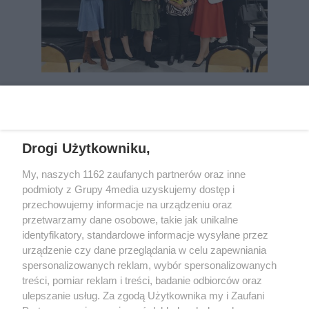
REKLAMA
Drogi Użytkowniku,
My, naszych 1162 zaufanych partnerów oraz inne
podmioty z Grupy 4media uzyskujemy dostęp i
przechowujemy informacje na urządzeniu oraz
przetwarzamy dane osobowe, takie jak unikalne
identyfikatory, standardowe informacje wysyłane przez
urządzenie czy dane przeglądania w celu zapewniania
spersonalizowanych reklam, wybór spersonalizowanych
Wydawcą
rzeszow-info.pl
jest:
treści, pomiar reklam i treści, badanie odbiorców oraz
FUNDACJA MEDIÓW NIEZALEŻNYCH LIBERTAS
ul. Kopernika 10, 35-002 Rzeszów
ulepszanie usług. Za zgodą Użytkownika my i Zaufani