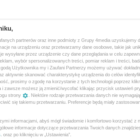
niku,
fanych partnerów oraz inne podmioty z Grupy 4media uzyskujemy d
cje na urządzeniu oraz przetwarzamy dane osobowe, takie jak unika
je wysyłane przez urządzenie czy dane przeglądania w celu zapewn
klam, wybór spersonalizowanych treści, pomiar reklam i treści, bad
 zgodą Użytkownika my i Zaufani Partnerzy możemy używać dokład
az aktywnie skanować charakterystykę urządzenia do celów identyfi
ść, prosimy o zgodę na korzystanie z tych technologii poprzez klikn
23
/ 44
a i zawsze możesz ją zmienić/wycofać klikając przycisk ustawień pr
ogu strony
. Niektóre rodzaje przetwarzania danych nie wymagaj
iwić się takiemu przetwarzaniu. Preferencje będą miały zastosowania
Autor: Filip Łagowski/Rzeszów Info
szymi informacjami, abyś mógł świadomie i komfortowo korzystać z
gółowe informacje dotyczące przetwarzania Twoich danych znajdzi
s
. oraz po kliknięciu w „Ustawienia”.