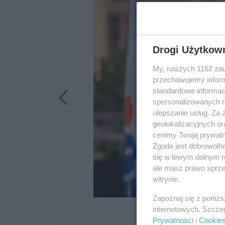
Drogi Użytkow
My, naszych 1162 zau
przechowujemy informa
standardowe informac
spersonalizowanych re
ulepszanie usług. Za
geolokalizacyjnych or
cenimy Twoją prywatno
Zgoda jest dobrowoln
się w lewym dolnym r
ale masz prawo sprzec
witrynie.
Zapoznaj się z poniż
internetowych. Szcze
Prywatności
i
Cookie