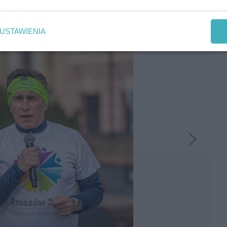
 Łagowski/Rzeszów Info
USTAWIENIA