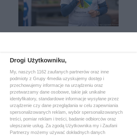
REKLAMA
Drogi Użytkowniku,
My, naszych 1162 zaufanych partnerów oraz inne
podmioty z Grupy 4media uzyskujemy dostęp i
przechowujemy informacje na urządzeniu oraz
przetwarzamy dane osobowe, takie jak unikalne
identyfikatory, standardowe informacje wysyłane przez
urządzenie czy dane przeglądania w celu zapewniania
spersonalizowanych reklam, wybór spersonalizowanych
Wydawcą
rzeszow-info.pl
jest:
treści, pomiar reklam i treści, badanie odbiorców oraz
FUNDACJA MEDIÓW NIEZALEŻNYCH LIBERTAS
ul. Kopernika 10, 35-002 Rzeszów
ulepszanie usług. Za zgodą Użytkownika my i Zaufani
Partnerzy możemy używać dokładnych danych