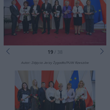
19
/ 38
Autor: Zdjęcia Jerzy Żygadło/PUW Rzeszów