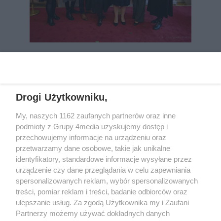
REKLAMA
Drogi Użytkowniku,
My, naszych 1162 zaufanych partnerów oraz inne
podmioty z Grupy 4media uzyskujemy dostęp i
przechowujemy informacje na urządzeniu oraz
przetwarzamy dane osobowe, takie jak unikalne
identyfikatory, standardowe informacje wysyłane przez
urządzenie czy dane przeglądania w celu zapewniania
spersonalizowanych reklam, wybór spersonalizowanych
Wydawcą
rzeszow-info.pl
jest:
treści, pomiar reklam i treści, badanie odbiorców oraz
FUNDACJA MEDIÓW NIEZALEŻNYCH LIBERTAS
ul. Kopernika 10, 35-002 Rzeszów
ulepszanie usług. Za zgodą Użytkownika my i Zaufani
Partnerzy możemy używać dokładnych danych