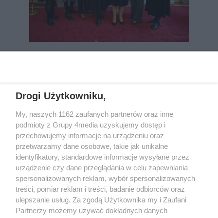
REKLAMA
Drogi Użytkowniku,
My, naszych 1162 zaufanych partnerów oraz inne
podmioty z Grupy 4media uzyskujemy dostęp i
przechowujemy informacje na urządzeniu oraz
przetwarzamy dane osobowe, takie jak unikalne
identyfikatory, standardowe informacje wysyłane przez
urządzenie czy dane przeglądania w celu zapewniania
spersonalizowanych reklam, wybór spersonalizowanych
Wydawcą
rzeszow-info.pl
jest:
treści, pomiar reklam i treści, badanie odbiorców oraz
FUNDACJA MEDIÓW NIEZALEŻNYCH LIBERTAS
ul. Kopernika 10, 35-002 Rzeszów
ulepszanie usług. Za zgodą Użytkownika my i Zaufani
Partnerzy możemy używać dokładnych danych