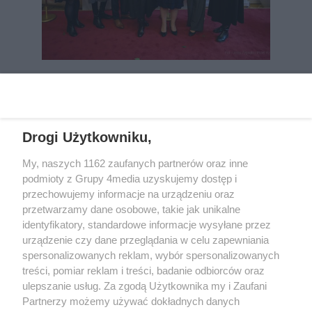
REKLAMA
Drogi Użytkowniku,
My, naszych 1162 zaufanych partnerów oraz inne
podmioty z Grupy 4media uzyskujemy dostęp i
przechowujemy informacje na urządzeniu oraz
przetwarzamy dane osobowe, takie jak unikalne
identyfikatory, standardowe informacje wysyłane przez
urządzenie czy dane przeglądania w celu zapewniania
spersonalizowanych reklam, wybór spersonalizowanych
Wydawcą
rzeszow-info.pl
jest:
treści, pomiar reklam i treści, badanie odbiorców oraz
FUNDACJA MEDIÓW NIEZALEŻNYCH LIBERTAS
ul. Kopernika 10, 35-002 Rzeszów
ulepszanie usług. Za zgodą Użytkownika my i Zaufani
Partnerzy możemy używać dokładnych danych