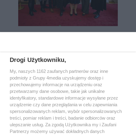
REKLAMA
Drogi Użytkowniku,
My, naszych 1162 zaufanych partnerów oraz inne
podmioty z Grupy 4media uzyskujemy dostęp i
przechowujemy informacje na urządzeniu oraz
przetwarzamy dane osobowe, takie jak unikalne
identyfikatory, standardowe informacje wysyłane przez
urządzenie czy dane przeglądania w celu zapewniania
spersonalizowanych reklam, wybór spersonalizowanych
Wydawcą
rzeszow-info.pl
jest:
treści, pomiar reklam i treści, badanie odbiorców oraz
FUNDACJA MEDIÓW NIEZALEŻNYCH LIBERTAS
ul. Kopernika 10, 35-002 Rzeszów
ulepszanie usług. Za zgodą Użytkownika my i Zaufani
Partnerzy możemy używać dokładnych danych