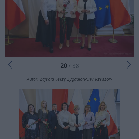
20
/ 38
Autor: Zdjęcia Jerzy Żygadło/PUW Rzeszów