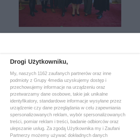
REKLAMA
Drogi Użytkowniku,
My, naszych 1162 zaufanych partnerów oraz inne
podmioty z Grupy 4media uzyskujemy dostęp i
przechowujemy informacje na urządzeniu oraz
przetwarzamy dane osobowe, takie jak unikalne
identyfikatory, standardowe informacje wysyłane przez
urządzenie czy dane przeglądania w celu zapewniania
spersonalizowanych reklam, wybór spersonalizowanych
Wydawcą
rzeszow-info.pl
jest:
treści, pomiar reklam i treści, badanie odbiorców oraz
FUNDACJA MEDIÓW NIEZALEŻNYCH LIBERTAS
ul. Kopernika 10, 35-002 Rzeszów
ulepszanie usług. Za zgodą Użytkownika my i Zaufani
Partnerzy możemy używać dokładnych danych