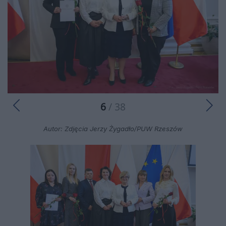
6
/ 38
Autor: Zdjęcia Jerzy Żygadło/PUW Rzeszów