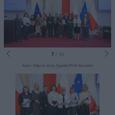
7
/ 38
Autor: Zdjęcia Jerzy Żygadło/PUW Rzeszów