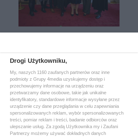
REKLAMA
Drogi Użytkowniku,
My, naszych 1160 zaufanych partnerów oraz inne
podmioty z Grupy 4media uzyskujemy dostęp i
przechowujemy informacje na urządzeniu oraz
przetwarzamy dane osobowe, takie jak unikalne
identyfikatory, standardowe informacje wysyłane przez
urządzenie czy dane przeglądania w celu zapewniania
spersonalizowanych reklam, wybór spersonalizowanych
Wydawcą
rzeszow-info.pl
jest:
treści, pomiar reklam i treści, badanie odbiorców oraz
FUNDACJA MEDIÓW NIEZALEŻNYCH LIBERTAS
ul. Kopernika 10, 35-002 Rzeszów
ulepszanie usług. Za zgodą Użytkownika my i Zaufani
Partnerzy możemy używać dokładnych danych