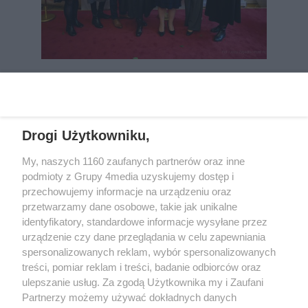
REKLAMA
Drogi Użytkowniku,
My, naszych 1160 zaufanych partnerów oraz inne
podmioty z Grupy 4media uzyskujemy dostęp i
przechowujemy informacje na urządzeniu oraz
przetwarzamy dane osobowe, takie jak unikalne
identyfikatory, standardowe informacje wysyłane przez
urządzenie czy dane przeglądania w celu zapewniania
spersonalizowanych reklam, wybór spersonalizowanych
Wydawcą
rzeszow-info.pl
jest:
treści, pomiar reklam i treści, badanie odbiorców oraz
FUNDACJA MEDIÓW NIEZALEŻNYCH LIBERTAS
ul. Kopernika 10, 35-002 Rzeszów
ulepszanie usług. Za zgodą Użytkownika my i Zaufani
Partnerzy możemy używać dokładnych danych