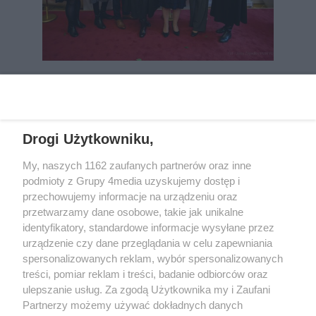
REKLAMA
Drogi Użytkowniku,
My, naszych 1162 zaufanych partnerów oraz inne
podmioty z Grupy 4media uzyskujemy dostęp i
przechowujemy informacje na urządzeniu oraz
przetwarzamy dane osobowe, takie jak unikalne
identyfikatory, standardowe informacje wysyłane przez
urządzenie czy dane przeglądania w celu zapewniania
spersonalizowanych reklam, wybór spersonalizowanych
Wydawcą
rzeszow-info.pl
jest:
treści, pomiar reklam i treści, badanie odbiorców oraz
FUNDACJA MEDIÓW NIEZALEŻNYCH LIBERTAS
ul. Kopernika 10, 35-002 Rzeszów
ulepszanie usług. Za zgodą Użytkownika my i Zaufani
Partnerzy możemy używać dokładnych danych