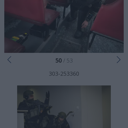
50
/ 53
303-253360