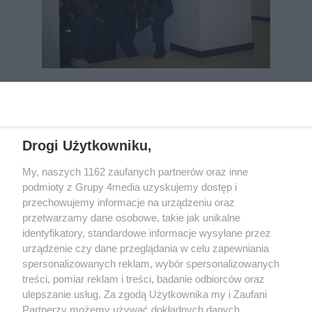
REKLAMA
Drogi Użytkowniku,
My, naszych 1162 zaufanych partnerów oraz inne
podmioty z Grupy 4media uzyskujemy dostęp i
przechowujemy informacje na urządzeniu oraz
przetwarzamy dane osobowe, takie jak unikalne
identyfikatory, standardowe informacje wysyłane przez
urządzenie czy dane przeglądania w celu zapewniania
spersonalizowanych reklam, wybór spersonalizowanych
Wydawcą
rzeszow-info.pl
jest:
treści, pomiar reklam i treści, badanie odbiorców oraz
FUNDACJA MEDIÓW NIEZALEŻNYCH LIBERTAS
ul. Kopernika 10, 35-002 Rzeszów
ulepszanie usług. Za zgodą Użytkownika my i Zaufani
Partnerzy możemy używać dokładnych danych