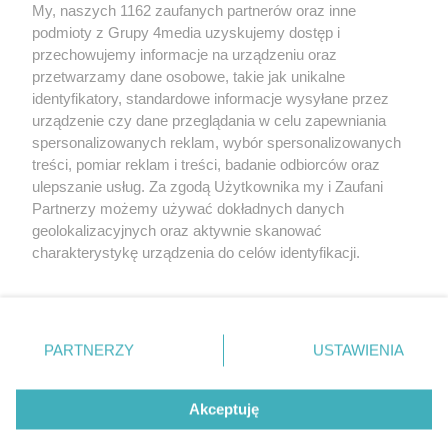
My, naszych 1162 zaufanych partnerów oraz inne
podmioty z Grupy 4media uzyskujemy dostęp i
przechowujemy informacje na urządzeniu oraz
przetwarzamy dane osobowe, takie jak unikalne
identyfikatory, standardowe informacje wysyłane przez
urządzenie czy dane przeglądania w celu zapewniania
spersonalizowanych reklam, wybór spersonalizowanych
Wydawcą
rzeszow-info.pl
jest:
treści, pomiar reklam i treści, badanie odbiorców oraz
FUNDACJA MEDIÓW NIEZALEŻNYCH LIBERTAS
ul. Kopernika 10, 35-002 Rzeszów
ulepszanie usług. Za zgodą Użytkownika my i Zaufani
Partnerzy możemy używać dokładnych danych
geolokalizacyjnych oraz aktywnie skanować
e-mail:
redakcja@rzeszow-info.pl
charakterystykę urządzenia do celów identyfikacji.
Ponieważ cenimy Twoją prywatność, prosimy o zgodę na
korzystanie z tych technologii poprzez kliknięcie
„Akceptuję”. Zgoda jest dobrowolna i zawsze możesz ją
Redakcja
Kontakt
Regulamin
Zasady dodawania i publikacji komentarzy
Patronaty
zmienić/wycofać klikając przycisk ustawień prywatności
PARTNERZY
USTAWIENIA
Polityka Prywatności
znajdujący się w lewym dolnym rogu strony
. Niektóre
rodzaje przetwarzania danych nie wymagają zgody
użytkownika, ale masz prawo sprzeciwić się takiemu
Akceptuję
przetwarzaniu. Preferencje będą miały zastosowania tylko