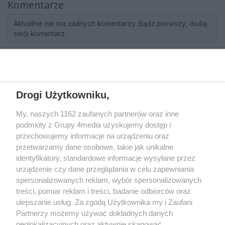
Komentarze
Aktualnie nie ma żadnych komentarzy. Bądź pierwszy, dodaj
swój komentarz.
REKLAMA
Drogi Użytkowniku,
My, naszych 1162 zaufanych partnerów oraz inne
podmioty z Grupy 4media uzyskujemy dostęp i
przechowujemy informacje na urządzeniu oraz
przetwarzamy dane osobowe, takie jak unikalne
identyfikatory, standardowe informacje wysyłane przez
urządzenie czy dane przeglądania w celu zapewniania
spersonalizowanych reklam, wybór spersonalizowanych
Wydawcą
rzeszow-info.pl
jest:
treści, pomiar reklam i treści, badanie odbiorców oraz
FUNDACJA MEDIÓW NIEZALEŻNYCH LIBERTAS
ul. Kopernika 10, 35-002 Rzeszów
ulepszanie usług. Za zgodą Użytkownika my i Zaufani
Partnerzy możemy używać dokładnych danych
geolokalizacyjnych oraz aktywnie skanować