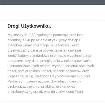
REKLAMA
Drogi Użytkowniku,
My, naszych 1162 zaufanych partnerów oraz inne
podmioty z Grupy 4media uzyskujemy dostęp i
przechowujemy informacje na urządzeniu oraz
przetwarzamy dane osobowe, takie jak unikalne
identyfikatory, standardowe informacje wysyłane przez
urządzenie czy dane przeglądania w celu zapewniania
spersonalizowanych reklam, wybór spersonalizowanych
Wydawcą
rzeszow-info.pl
jest:
treści, pomiar reklam i treści, badanie odbiorców oraz
FUNDACJA MEDIÓW NIEZALEŻNYCH LIBERTAS
ul. Kopernika 10, 35-002 Rzeszów
ulepszanie usług. Za zgodą Użytkownika my i Zaufani
Partnerzy możemy używać dokładnych danych
geolokalizacyjnych oraz aktywnie skanować
e-mail:
redakcja@rzeszow-info.pl
charakterystykę urządzenia do celów identyfikacji.
Ponieważ cenimy Twoją prywatność, prosimy o zgodę na
korzystanie z tych technologii poprzez kliknięcie