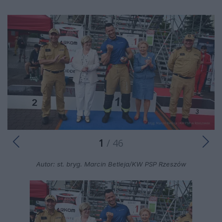
1
/ 46
Autor: st. bryg. Marcin Betleja/KW PSP Rzeszów