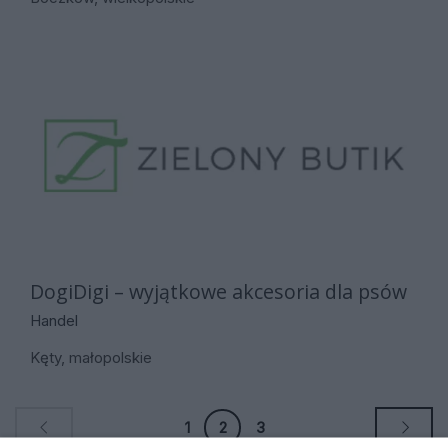
DogiDigi – wyjątkowe akcesoria dla psów
Handel
Kęty, małopolskie
1
2
3