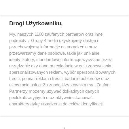
REKLAMA
Drogi Użytkowniku,
My, naszych 1160 zaufanych partnerów oraz inne
podmioty z Grupy 4media uzyskujemy dostęp i
przechowujemy informacje na urządzeniu oraz
przetwarzamy dane osobowe, takie jak unikalne
identyfikatory, standardowe informacje wysyłane przez
urządzenie czy dane przeglądania w celu zapewniania
spersonalizowanych reklam, wybór spersonalizowanych
Wydawcą
rzeszow-info.pl
jest:
treści, pomiar reklam i treści, badanie odbiorców oraz
FUNDACJA MEDIÓW NIEZALEŻNYCH LIBERTAS
ul. Kopernika 10, 35-002 Rzeszów
ulepszanie usług. Za zgodą Użytkownika my i Zaufani
Partnerzy możemy używać dokładnych danych
geolokalizacyjnych oraz aktywnie skanować
e-mail:
redakcja@rzeszow-info.pl
charakterystykę urządzenia do celów identyfikacji.
Ponieważ cenimy Twoją prywatność, prosimy o zgodę na
korzystanie z tych technologii poprzez kliknięcie
„Akceptuję”. Zgoda jest dobrowolna i zawsze możesz ją
Redakcja
Kontakt
Regulamin
Zasady dodawania i publikacji komentarzy
Patronaty
zmienić/wycofać klikając przycisk ustawień prywatności