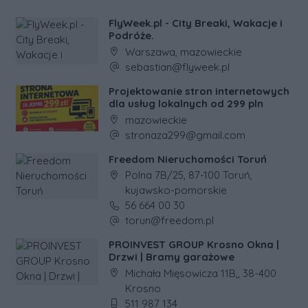
FlyWeek.pl - City Breaki, Wakacje i
Podróże.
Adres firmy:
Warszawa, mazowieckie
Adres e-mail firmy:
sebastian@flyweek.pl
Projektowanie stron internetowych
dla usług lokalnych od 299 pln
Adres firmy:
mazowieckie
Adres e-mail firmy:
stronaza299@gmail.com
Freedom Nieruchomości Toruń
Adres firmy:
Polna 7B/25, 87-100 Toruń,
kujawsko-pomorskie
Numer telefonu firmy:
56 664 00 30
Adres e-mail firmy:
torun@freedom.pl
PROINVEST GROUP Krosno Okna |
Drzwi | Bramy garażowe
Adres firmy:
Michała Mięsowicza 11B,, 38-400
Krosno
Numer telefonu firmy:
511 987 134