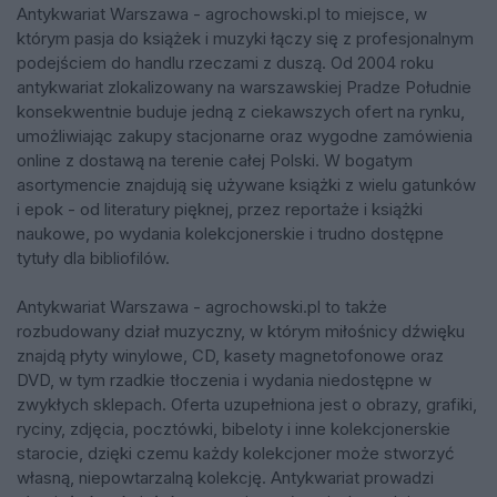
Antykwariat Warszawa - agrochowski.pl to miejsce, w
którym pasja do książek i muzyki łączy się z profesjonalnym
podejściem do handlu rzeczami z duszą. Od 2004 roku
antykwariat zlokalizowany na warszawskiej Pradze Południe
konsekwentnie buduje jedną z ciekawszych ofert na rynku,
umożliwiając zakupy stacjonarne oraz wygodne zamówienia
online z dostawą na terenie całej Polski. W bogatym
asortymencie znajdują się używane książki z wielu gatunków
i epok - od literatury pięknej, przez reportaże i książki
naukowe, po wydania kolekcjonerskie i trudno dostępne
tytuły dla bibliofilów.
Antykwariat Warszawa - agrochowski.pl to także
rozbudowany dział muzyczny, w którym miłośnicy dźwięku
znajdą płyty winylowe, CD, kasety magnetofonowe oraz
DVD, w tym rzadkie tłoczenia i wydania niedostępne w
zwykłych sklepach. Oferta uzupełniona jest o obrazy, grafiki,
ryciny, zdjęcia, pocztówki, bibeloty i inne kolekcjonerskie
starocie, dzięki czemu każdy kolekcjoner może stworzyć
własną, niepowtarzalną kolekcję. Antykwariat prowadzi