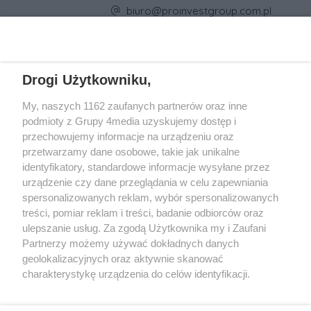
Adres e-mail firmy:
biuro@proinvestgroup.com.pl
REKLAMA
Drogi Użytkowniku,
My, naszych 1162 zaufanych partnerów oraz inne
podmioty z Grupy 4media uzyskujemy dostęp i
przechowujemy informacje na urządzeniu oraz
przetwarzamy dane osobowe, takie jak unikalne
identyfikatory, standardowe informacje wysyłane przez
urządzenie czy dane przeglądania w celu zapewniania
spersonalizowanych reklam, wybór spersonalizowanych
Wydawcą
rzeszow-info.pl
jest:
treści, pomiar reklam i treści, badanie odbiorców oraz
FUNDACJA MEDIÓW NIEZALEŻNYCH LIBERTAS
ul. Kopernika 10, 35-002 Rzeszów
ulepszanie usług. Za zgodą Użytkownika my i Zaufani
Partnerzy możemy używać dokładnych danych
geolokalizacyjnych oraz aktywnie skanować
e-mail:
redakcja@rzeszow-info.pl
charakterystykę urządzenia do celów identyfikacji.
Ponieważ cenimy Twoją prywatność, prosimy o zgodę na
korzystanie z tych technologii poprzez kliknięcie