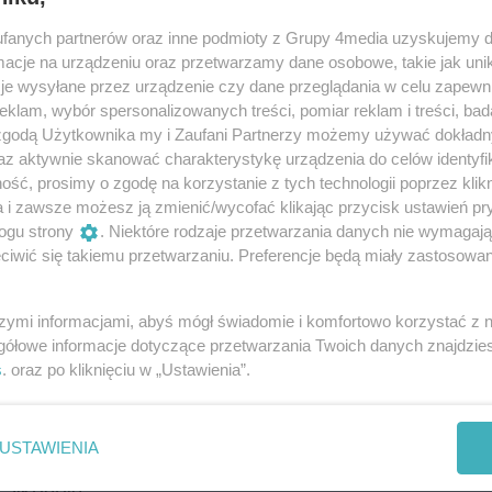
niej nie ustąpił pierwszeństwa toyocie,
fanych partnerów oraz inne podmioty z Grupy 4media uzyskujemy d
lionów Chłopskich. W wyniku zderzenia
cje na urządzeniu oraz przetwarzamy dane osobowe, takie jak unika
ana do szpitala. Po godzinie 16:00 doszło do
je wysyłane przez urządzenie czy dane przeglądania w celu zapewn
klam, wybór spersonalizowanych treści, pomiar reklam i treści, bad
Dwie 15-latki jadące na hulajnodze elektrycznej
 zgodą Użytkownika my i Zaufani Partnerzy możemy używać dokład
róciły się. Obie, z niegroźnymi obrażeniami,
az aktywnie skanować charakterystykę urządzenia do celów identyfi
ść, prosimy o zgodę na korzystanie z tych technologii poprzez klikn
a i zawsze możesz ją zmienić/wycofać klikając przycisk ustawień pr
:00 na alei Piłsudskiego w Rzeszowie, 32-letni
ogu strony
. Niektóre rodzaje przetwarzania danych nie wymagaj
a ruchu z lewego na prawy (wykonując
iwić się takiemu przetwarzaniu. Preferencje będą miały zastosowania
), zderzył się z motocyklem yamaha. 41-letni
zewieziony do szpitala.
szymi informacjami, abyś mógł świadomie i komfortowo korzystać z
gółowe informacje dotyczące przetwarzania Twoich danych znajdzi
dków byli trzeźwi.
s
. oraz po kliknięciu w „Ustawienia”.
drogach
USTAWIENIA
ujawnili trzech kierujących, którzy zdecydowali
alkoholu: