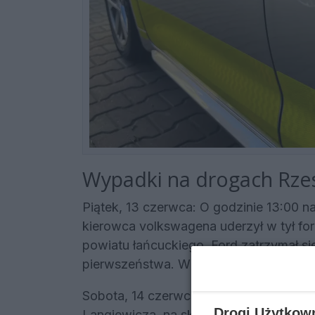
Wypadki na drogach Rzes
Piątek, 13 czerwca: O godzinie 13:00 n
kierowca volkswagena uderzył w tył for
powiatu łańcuckiego. Ford zatrzymał si
pierwszeństwa. W wyniku zderzenia kiero
Sobota, 14 czerwca: Tego dnia odnoto
Drogi Użytkow
Langiewicza, na skrzyżowaniu z aleją Wi