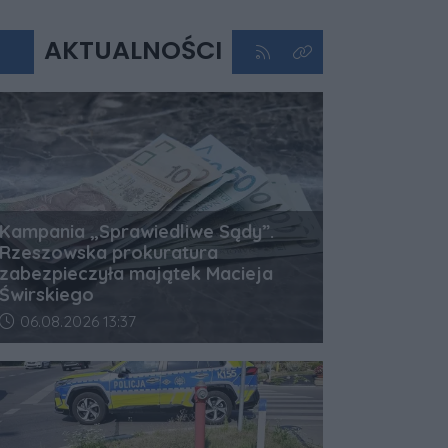
AKTUALNOŚCI
Kliknij aby przejść do kan
Kliknij aby zobaczyć 
Kampania „Sprawiedliwe Sądy”.
Rzeszowska prokuratura
zabezpieczyła majątek Macieja
Świrskiego
Data dodania artykułu:
06.08.2026 13:37