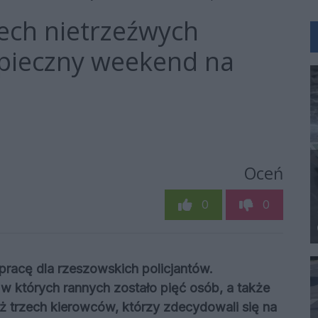
zech nietrzeźwych
pieczny weekend na
Oceń
0
0
racę dla rzeszowskich policjantów.
 których rannych zostało pięć osób, a także
ż trzech kierowców, którzy zdecydowali się na