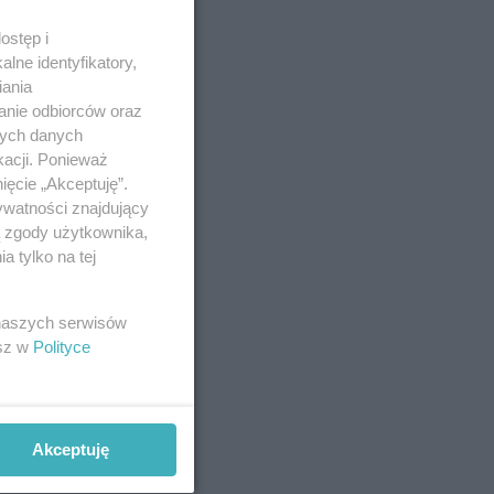
ostęp i
lne identyfikatory,
iania
anie odbiorców oraz
nych danych
kacji. Ponieważ
ięcie „Akceptuję”.
ywatności znajdujący
ą zgody użytkownika,
 tylko na tej
 naszych serwisów
esz w
Polityce
Akceptuję