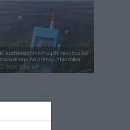
Kilkadziesiąt martwych mięczaków
zauważono na brzegu zbiornika
Data dodania artykułu:
06.08.2026 11:47
REKLAMA