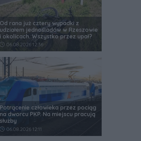
Od rana już cztery wypadki z
udziałem jednośladów w Rzeszowie
i okolicach. Wszystko przez upał?
Data dodania artykułu:
06.08.2026 12:36
Potrącenie człowieka przez pociąg
na dworcu PKP. Na miejscu pracują
służby
Data dodania artykułu:
06.08.2026 12:11