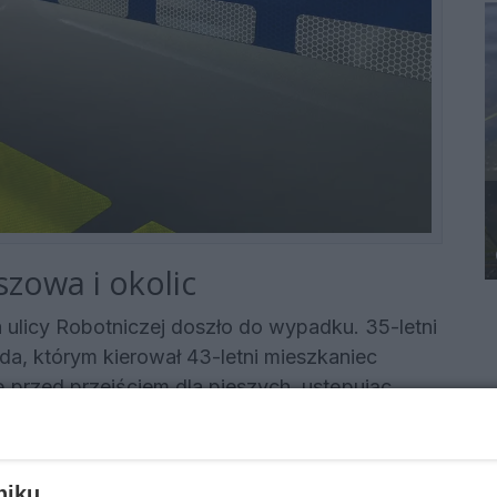
zowa i okolic
a ulicy Robotniczej doszło do wypadku. 35-letni
da, którym kierował 43-letni mieszkaniec
ę przed przejściem dla pieszych, ustępując
wca forda trafił do szpitala.
wano dwa wypadki. Przed 14:30 na ulicy
niku,
tosa, 21-letni kierujący oplem (mieszkaniec