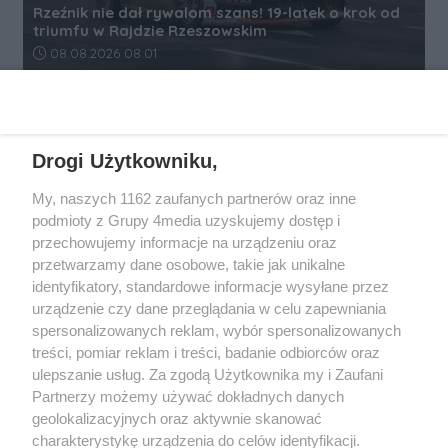
Rzeźnik nie dał rywalom szans! 19-latek o krok od
triumfu w Rajdzie Rzeszowskim
Data dodania artykułu:
08.08.2026 08:01
REKLAMA
Drogi Użytkowniku,
My, naszych 1162 zaufanych partnerów oraz inne
podmioty z Grupy 4media uzyskujemy dostęp i
przechowujemy informacje na urządzeniu oraz
przetwarzamy dane osobowe, takie jak unikalne
identyfikatory, standardowe informacje wysyłane przez
urządzenie czy dane przeglądania w celu zapewniania
spersonalizowanych reklam, wybór spersonalizowanych
Wydawcą
rzeszow-info.pl
jest:
treści, pomiar reklam i treści, badanie odbiorców oraz
FUNDACJA MEDIÓW NIEZALEŻNYCH LIBERTAS
ul. Kopernika 10, 35-002 Rzeszów
ulepszanie usług. Za zgodą Użytkownika my i Zaufani
Partnerzy możemy używać dokładnych danych
geolokalizacyjnych oraz aktywnie skanować
e-mail:
redakcja@rzeszow-info.pl
charakterystykę urządzenia do celów identyfikacji.