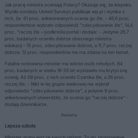
Jak pracę ministra oceniają Polacy? Okazuje się, że kiepsko.
Wyniki sondażu United Surveys publikuje wp.pl i wynika z
nich, że 61 proc. ankietowanych ocenia go źle. - 46,9 proc.
respondentów wybrało odpowiedź "zdecydowanie źle", 14,4
proc. "raczej źle – podkreśla portal i dodaje: - Jedynie 26,7
proc. badanych oceniło dobrze obecnego ministra
edukacji - 15 proc. zdecydowanie dobrze, a 11,7 proc. raczej
dobrze. 12 proc. respondentów nie ma zdania na ten temat.
Fatalne notowania minister ma wśród osób młodych. 84
proc. badanych w wieku 18-29 lat wystawiło mu krytyczną
ocenę. Aż 58 proc. z nich oceniło Czarnka źle, a 26 proc.
raczej źle. - Nikt w tej grupie wiekowej nie wybrał
odpowiedzi "zdecydowanie dobrze", a jedynie 9 proc.
ankietowanych stwierdziło, że ocenia go "raczej dobrze” -
dodają dziennikarze.
Reklama
Lepsza szkoła
Minister znany jest ze swych reform. To np. promowanie