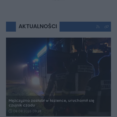
AKTUALNOŚCI
Kliknij aby 
Kliknij
Mężczyzna zasłabł w łazience, uruchomił się
czujnik czadu
Data dodania artykułu:
08.08.2026 09:24