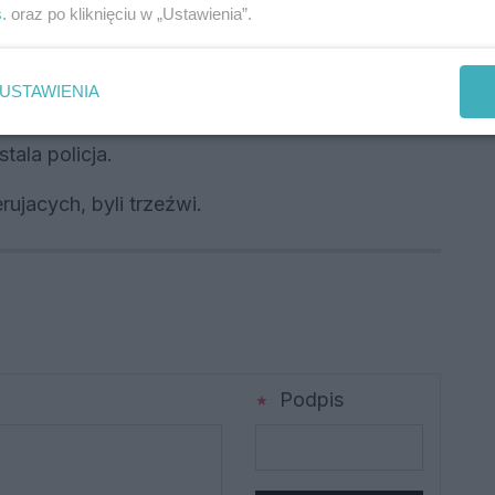
s
. oraz po kliknięciu w „Ustawienia”.
yundai dachował.
tkie służby ratunkowe. Decyzją ratowników
USTAWIENIA
ia kierująca Hyundaiem.
tala policja.
rujacych, byli trzeźwi.
Podpis