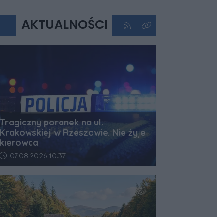
AKTUALNOŚCI
Kliknij aby przejść do kan
Kliknij aby zobaczyć 
Tragiczny poranek na ul.
Krakowskiej w Rzeszowie. Nie żyje
kierowca
Data dodania artykułu:
07.08.2026 10:37