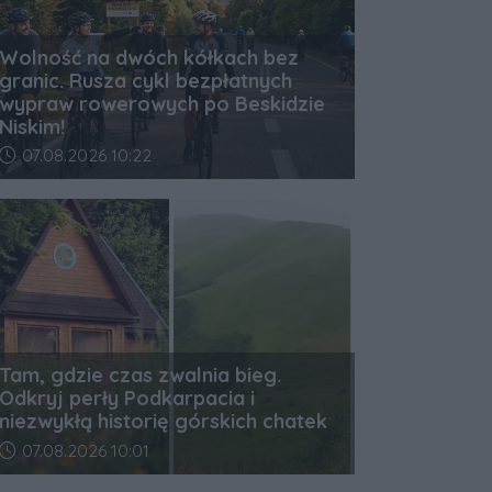
Wolność na dwóch kółkach bez
granic. Rusza cykl bezpłatnych
wypraw rowerowych po Beskidzie
Niskim!
Data dodania artykułu:
07.08.2026 10:22
Tam, gdzie czas zwalnia bieg.
Odkryj perły Podkarpacia i
niezwykłą historię górskich chatek
Data dodania artykułu:
07.08.2026 10:01