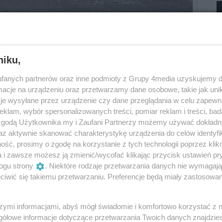
niku,
fanych partnerów oraz inne podmioty z Grupy 4media uzyskujemy d
cje na urządzeniu oraz przetwarzamy dane osobowe, takie jak unika
je wysyłane przez urządzenie czy dane przeglądania w celu zapewn
klam, wybór spersonalizowanych treści, pomiar reklam i treści, bad
 zgodą Użytkownika my i Zaufani Partnerzy możemy używać dokład
 wynika, że 51-letni kierujący
az aktywnie skanować charakterystykę urządzenia do celów identyfi
licy Leszka Czarnego, w trakcie manewru
ść, prosimy o zgodę na korzystanie z tych technologii poprzez klikn
bniej nie ustąpił pierwszeństwa przejazdu
a i zawsze możesz ją zmienić/wycofać klikając przycisk ustawień pr
e podkom. Magdalena Żuk, oficer prasowy
ogu strony
. Niektóre rodzaje przetwarzania danych nie wymagaj
owie.
iwić się takiemu przetwarzaniu. Preferencje będą miały zastosowania
Reklama
szymi informacjami, abyś mógł świadomie i komfortowo korzystać z
gółowe informacje dotyczące przetwarzania Twoich danych znajdzi