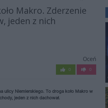
oło Makro. Zderzenie
 jeden z nich
Oceń
0
0
na ulicy Niemierskiego. To droga koło Makro w
hody, jeden z nich dachował.