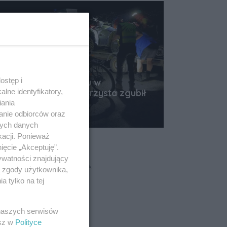
ostęp i
Nocna akcja GOPR-u w
lne identyfikatory,
Bieszczadach! Rowerzysta zgubił
się w lesie
iania
anie odbiorców oraz
Data dodania artykułu:
07.08.2026 09:37
nych danych
kacji. Ponieważ
ięcie „Akceptuję”.
ywatności znajdujący
REKLAMA
ą zgody użytkownika,
 tylko na tej
 naszych serwisów
esz w
Polityce