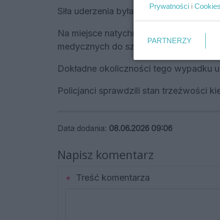
Prywatności
i
Cookie
Siła uderzenia była na tyle duża, że H
Na miejsce natychmiast wysłano wszys
PARTNERZY
medycznych do szpitala trafiła 43-letn
Dokładne okoliczności tego wypadku us
Policjanci sprawdzili stan trzeźwości kie
Data dodania:
08.06.2026 09:06
Napisz komentarz
Treść komentarza