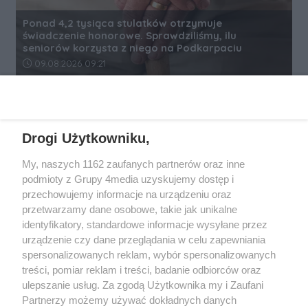
Ponad 4,2 tysiąca stulatków otrzymuje
świadczenie honorowe. Sprawdziliśmy, ilu
seniorów korzysta z niego na Podkarpaciu
Data dodania artykułu:
09.08.2026 09:21
REKLAMA
Drogi Użytkowniku,
My, naszych 1162 zaufanych partnerów oraz inne
podmioty z Grupy 4media uzyskujemy dostęp i
przechowujemy informacje na urządzeniu oraz
przetwarzamy dane osobowe, takie jak unikalne
identyfikatory, standardowe informacje wysyłane przez
urządzenie czy dane przeglądania w celu zapewniania
spersonalizowanych reklam, wybór spersonalizowanych
Wydawcą
rzeszow-info.pl
jest:
treści, pomiar reklam i treści, badanie odbiorców oraz
FUNDACJA MEDIÓW NIEZALEŻNYCH LIBERTAS
ul. Kopernika 10, 35-002 Rzeszów
ulepszanie usług. Za zgodą Użytkownika my i Zaufani
Partnerzy możemy używać dokładnych danych