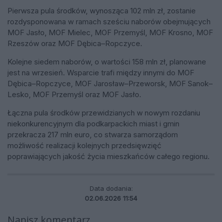
Pierwsza pula środków, wynosząca 102 mln zł, zostanie
rozdysponowana w ramach sześciu naborów obejmujących
MOF Jasło, MOF Mielec, MOF Przemyśl, MOF Krosno, MOF
Rzeszów oraz MOF Dębica–Ropczyce.
Kolejne siedem naborów, o wartości 158 mln zł, planowane
jest na wrzesień. Wsparcie trafi między innymi do MOF
Dębica–Ropczyce, MOF Jarosław–Przeworsk, MOF Sanok–
Lesko, MOF Przemyśl oraz MOF Jasło.
Łączna pula środków przewidzianych w nowym rozdaniu
niekonkurencyjnym dla podkarpackich miast i gmin
przekracza 217 mln euro, co stwarza samorządom
możliwość realizacji kolejnych przedsięwzięć
poprawiających jakość życia mieszkańców całego regionu.
Data dodania:
02.06.2026 11:54
Napisz komentarz