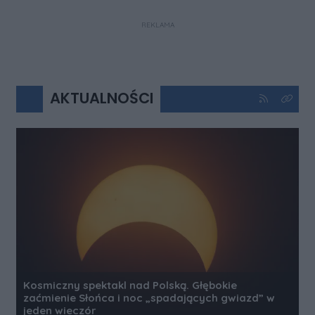
REKLAMA
AKTUALNOŚCI
Kliknij aby 
Kliknij
Kosmiczny spektakl nad Polską. Głębokie
zaćmienie Słońca i noc „spadających gwiazd” w
jeden wieczór