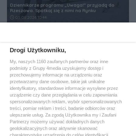
Dziennikarze programu „Uwaga!” przyjadą do
Rzeszowa. Spotkaj się z nimi na Rynku
Data dodania artykułu:
05.08.2026 10:44
REKLAMA
Drogi Użytkowniku,
My, naszych 1160 zaufanych partnerów oraz inne
podmioty z Grupy 4media uzyskujemy dostęp i
przechowujemy informacje na urządzeniu oraz
przetwarzamy dane osobowe, takie jak unikalne
identyfikatory, standardowe informacje wysyłane przez
urządzenie czy dane przeglądania w celu zapewniania
spersonalizowanych reklam, wybór spersonalizowanych
Wydawcą
rzeszow-info.pl
jest:
treści, pomiar reklam i treści, badanie odbiorców oraz
FUNDACJA MEDIÓW NIEZALEŻNYCH LIBERTAS
ul. Kopernika 10, 35-002 Rzeszów
ulepszanie usług. Za zgodą Użytkownika my i Zaufani
Partnerzy możemy używać dokładnych danych
geolokalizacyjnych oraz aktywnie skanować
e-mail:
redakcja@rzeszow-info.pl
charakterystykę urządzenia do celów identyfikacji.