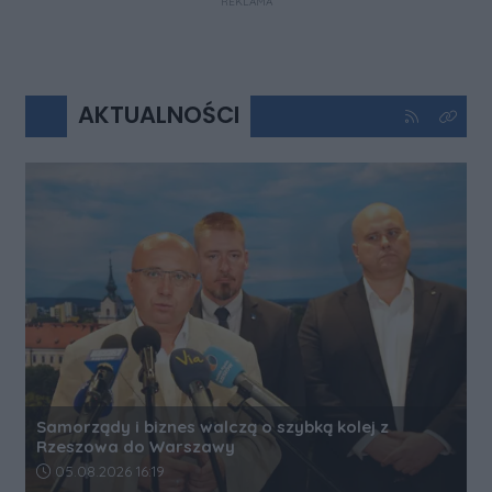
REKLAMA
AKTUALNOŚCI
Kliknij aby 
Kliknij
Samorządy i biznes walczą o szybką kolej z
Rzeszowa do Warszawy
Data dodania artykułu:
05.08.2026 16:19