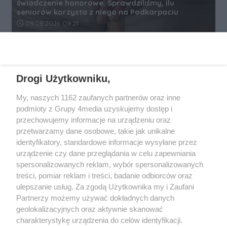
świadczenie honorowe. Sprawdziliśmy, ilu
seniorów korzysta z niego na Podkarpaciu
Data dodania artykułu:
09.08.2026 09:21
REKLAMA
Drogi Użytkowniku,
My, naszych 1162 zaufanych partnerów oraz inne
podmioty z Grupy 4media uzyskujemy dostęp i
przechowujemy informacje na urządzeniu oraz
przetwarzamy dane osobowe, takie jak unikalne
identyfikatory, standardowe informacje wysyłane przez
urządzenie czy dane przeglądania w celu zapewniania
spersonalizowanych reklam, wybór spersonalizowanych
Wydawcą
rzeszow-info.pl
jest:
treści, pomiar reklam i treści, badanie odbiorców oraz
FUNDACJA MEDIÓW NIEZALEŻNYCH LIBERTAS
ul. Kopernika 10, 35-002 Rzeszów
ulepszanie usług. Za zgodą Użytkownika my i Zaufani
Partnerzy możemy używać dokładnych danych
geolokalizacyjnych oraz aktywnie skanować
e-mail:
redakcja@rzeszow-info.pl
charakterystykę urządzenia do celów identyfikacji.