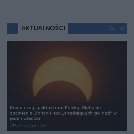
AKTUALNOŚCI
Kliknij aby 
Kliknij
Kosmiczny spektakl nad Polską. Głębokie
zaćmienie Słońca i noc „spadających gwiazd” w
jeden wieczór
Data dodania artykułu:
09.08.2026 09:35