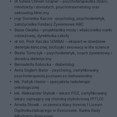
dr Sylwia Chmiel-Szajner – psychoterapeutka dzieci,
młodzieży i dorosłych, psychotraumatolog oraz
seksuolog kliniczny
mgr Dominika Kaczor -psycholog, psychodietetyk,
założycielka Fundacji Żywieniowe ABC
Basia Olearka – projektantka mody i właścicielka marki
odzieżowej, dyrektorka szkoły
dr inż. Piotr Kaczka (EMBA) – ekspert w dziedzinie
dietetyki klinicznej, biofizyki i innowacji w life science
Beata Tomczyk – psychodietetyk, coach żywieniowy i
doradca dietetyczny
Bernadetta Sobocka - diabetolog
Anna Englert-Bator - psycholog, certyfikowany
psychoterapeuta poznawczo-behawioralny
lek. Patryk Hasior – specjalista radioterapii
onkologicznej
lek. Aleksander Stybak – lekarz POZ, certyfikowany
lekarz zajmujący się chorobą otyłościową (PTLO)
Amelia Słowik - uczennica klasy trzeciej I Liceum
Ogólnokształcącego w Rzeszowie.
Radna Rady
Młodzieży Rzeszowa.