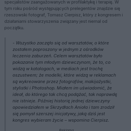
specjalistów zaangażowanych w profilaktykę i terapię. W
tym roku pośród występujących prelegentów znajdzie się
rzeszowski fotograf, Tomasz Cierpisz, który z kongresem i
działaniami stowarzyszenia związany jest niemal od
początku.
- Wszystko zaczęło się od warsztatów, o które
zostałem poproszony w jednym z ośrodków
leczenia zaburzeń. Celem warsztatów było
pokazanie tym młodym dziewczynom, że to, co
widzą w katalogach, w mediach jest trochę
oszustwem; że modelki, które widzą w reklamach
są wykreowane przez fotografów, makijażystki,
stylistki i Photoshop. Miałem im uświadomić, że
ideał, do którego tak chcą podążać, tak naprawdę
nie istnieje. Później historię jednej dziewczyny
opowiedziałem w Skrzydłach Anioła i tam zrodził
się pomysł szerszej inicjatywy, jaką dziś jest
kongres wybieram życie – wspomina Cierpisz.
Reklama