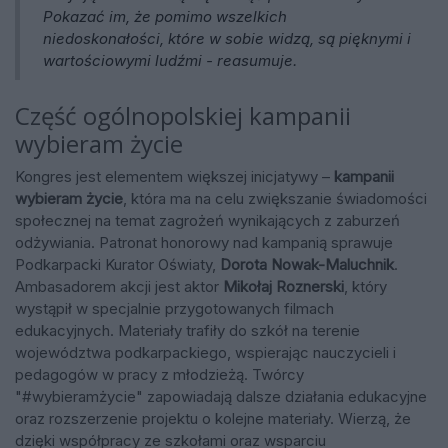
Pokazać im, że pomimo wszelkich
niedoskonałości, które w sobie widzą, są pięknymi i
wartościowymi ludźmi - reasumuje.
Część ogólnopolskiej kampanii
wybieram życie
Kongres jest elementem większej inicjatywy –
kampanii
wybieram życie
, która ma na celu zwiększanie świadomości
społecznej na temat zagrożeń wynikających z zaburzeń
odżywiania. Patronat honorowy nad kampanią sprawuje
Podkarpacki Kurator Oświaty,
Dorota Nowak-Maluchnik
.
Ambasadorem akcji jest aktor
Mikołaj Roznerski
, który
wystąpił w specjalnie przygotowanych filmach
edukacyjnych. Materiały trafiły do szkół na terenie
województwa podkarpackiego, wspierając nauczycieli i
pedagogów w pracy z młodzieżą. Twórcy
"#wybieramżycie" zapowiadają dalsze działania edukacyjne
oraz rozszerzenie projektu o kolejne materiały. Wierzą, że
dzięki współpracy ze szkołami oraz wsparciu