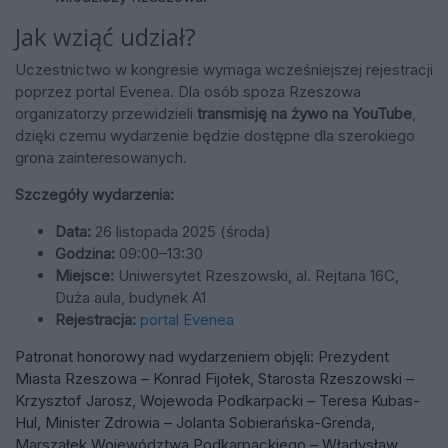
Jak wziąć udział?
Uczestnictwo w kongresie wymaga wcześniejszej rejestracji
poprzez portal Evenea. Dla osób spoza Rzeszowa
organizatorzy przewidzieli
transmisję na żywo na YouTube
,
dzięki czemu wydarzenie będzie dostępne dla szerokiego
grona zainteresowanych.
Szczegóły wydarzenia:
Data:
26 listopada 2025 (środa)
Godzina:
09:00–13:30
Miejsce:
Uniwersytet Rzeszowski, al. Rejtana 16C,
Duża aula, budynek A1
Rejestracja:
portal Evenea
Patronat honorowy nad wydarzeniem objęli: Prezydent
Miasta Rzeszowa – Konrad Fijołek, Starosta Rzeszowski –
Krzysztof Jarosz, Wojewoda Podkarpacki – Teresa Kubas-
Hul, Minister Zdrowia – Jolanta Sobierańska-Grenda,
Marszałek Województwa Podkarpackiego – Władysław