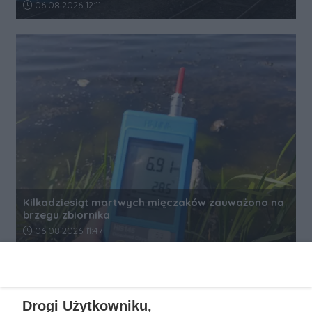
Data dodania artykułu:
06.08.2026 12:11
Kilkadziesiąt martwych mięczaków zauważono na
brzegu zbiornika
Data dodania artykułu:
06.08.2026 11:47
REKLAMA
Drogi Użytkowniku,