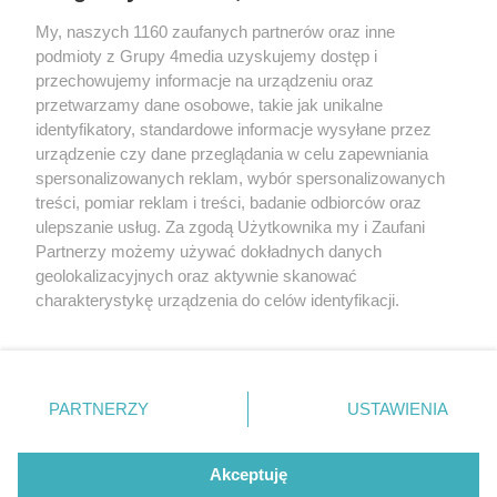
My, naszych 1160 zaufanych partnerów oraz inne
podmioty z Grupy 4media uzyskujemy dostęp i
przechowujemy informacje na urządzeniu oraz
przetwarzamy dane osobowe, takie jak unikalne
identyfikatory, standardowe informacje wysyłane przez
urządzenie czy dane przeglądania w celu zapewniania
spersonalizowanych reklam, wybór spersonalizowanych
Wydawcą
rzeszow-info.pl
jest:
treści, pomiar reklam i treści, badanie odbiorców oraz
FUNDACJA MEDIÓW NIEZALEŻNYCH LIBERTAS
ul. Kopernika 10, 35-002 Rzeszów
ulepszanie usług. Za zgodą Użytkownika my i Zaufani
Partnerzy możemy używać dokładnych danych
geolokalizacyjnych oraz aktywnie skanować
e-mail:
redakcja@rzeszow-info.pl
charakterystykę urządzenia do celów identyfikacji.
Ponieważ cenimy Twoją prywatność, prosimy o zgodę na
korzystanie z tych technologii poprzez kliknięcie
„Akceptuję”. Zgoda jest dobrowolna i zawsze możesz ją
Redakcja
Kontakt
Regulamin
Zasady dodawania i publikacji komentarzy
Patronaty
zmienić/wycofać klikając przycisk ustawień prywatności
PARTNERZY
USTAWIENIA
Polityka Prywatności
znajdujący się w lewym dolnym rogu strony
. Niektóre
rodzaje przetwarzania danych nie wymagają zgody
użytkownika, ale masz prawo sprzeciwić się takiemu
Akceptuję
przetwarzaniu. Preferencje będą miały zastosowania tylko