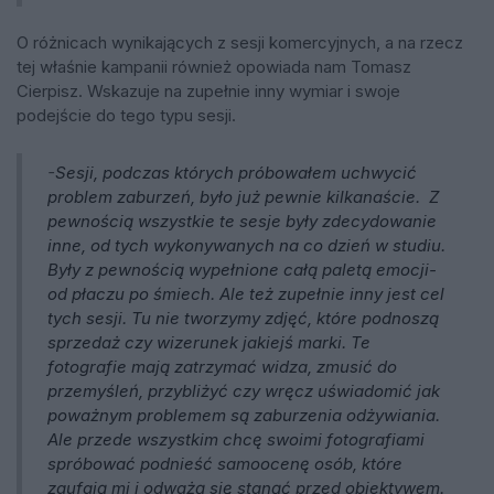
O różnicach wynikających z sesji komercyjnych, a na rzecz
tej właśnie kampanii również opowiada nam Tomasz
Cierpisz. Wskazuje na zupełnie inny wymiar i swoje
podejście do tego typu sesji.
-
Sesji, podczas których próbowałem uchwycić
problem zaburzeń, było już pewnie kilkanaście. Z
pewnością wszystkie te sesje były zdecydowanie
inne, od tych wykonywanych na co dzień w studiu.
Były z pewnością wypełnione całą paletą emocji-
od płaczu po śmiech. Ale też zupełnie inny jest cel
tych sesji. Tu nie tworzymy zdjęć, które podnoszą
sprzedaż czy wizerunek jakiejś marki. Te
fotografie mają zatrzymać widza, zmusić do
przemyśleń, przybliżyć czy wręcz uświadomić jak
poważnym problemem są zaburzenia odżywiania.
Ale przede wszystkim chcę swoimi fotografiami
spróbować podnieść samoocenę osób, które
zaufają mi i odważą się stanąć przed obiektywem.