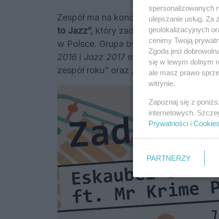
spersonalizowanych re
Zespół ma na koncie blisko 200 konce
ulepszanie usług. Za
geolokalizacyjnych or
to Jazz”,
który zadebiutował na liście O
cenimy Twoją prywatno
w Polsce. Grupa była również dwukrot
Zgoda jest dobrowoln
2016
i
Jazz 2017
magazynu
JazzPress
się w lewym dolnym r
zespół roku” oraz „Polska jazzowa płyta
ale masz prawo sprzec
witrynie.
Zapoznaj się z poniż
internetowych. Szcze
Prywatności
i
Cookie
PARTNERZY