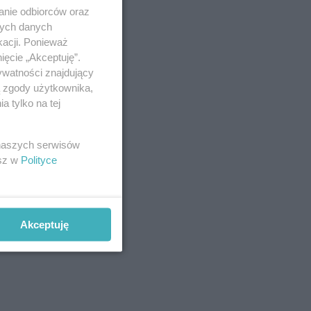
anie odbiorców oraz
nych danych
kacji. Ponieważ
ięcie „Akceptuję”.
ywatności znajdujący
ą zgody użytkownika,
 tylko na tej
 naszych serwisów
esz w
Polityce
Akceptuję