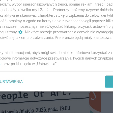
klam, wybór spersonalizowanych treści, pomiar reklam i treści, bad
rtów, pięć albumów, w tym winylowy
„Tyrmand
 zgodą Użytkownika my i Zaufani Partnerzy możemy używać dokład
az aktywnie skanować charakterystykę urządzenia do celów identyfi
LiS najlepiej sprzedających się płyt winylowych
ść, prosimy o zgodę na korzystanie z tych technologii poprzez klikn
nym laureatem prestiżowego plebiscytu
Jazz
a i zawsze możesz ją zmienić/wycofać klikając przycisk ustawień pr
i
RadiaJazz.FM
w kategoriach „Polski jazzowy
ogu strony
. Niektóre rodzaje przetwarzania danych nie wymagaj
 roku”.
iwić się takiemu przetwarzaniu. Preferencje będą miały zastosowania
szymi informacjami, abyś mógł świadomie i komfortowo korzystać z
gółowe informacje dotyczące przetwarzania Twoich danych znajdzi
s
. oraz po kliknięciu w „Ustawienia”.
USTAWIENIA