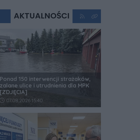
AKTUALNOŚCI
Kliknij aby przejść do kan
Kliknij aby zobaczyć 
Ponad 150 interwencji strażaków,
zalane ulice i utrudnienia dla MPK
[ZDJĘCIA]
Data dodania artykułu:
07.08.2026 15:40