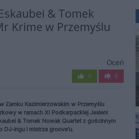
 Eskaubei & Tomek
Mr Krime w Przemyślu
Oceń
0
0
00 w Zamku Kazimierzowskim w Przemyślu
zkowy w ramach XI Podkarpackiej Jesieni
skaubei & Tomek Nowak Quartet z gościnnym
 DJ-ingu i mistrza groove’u.