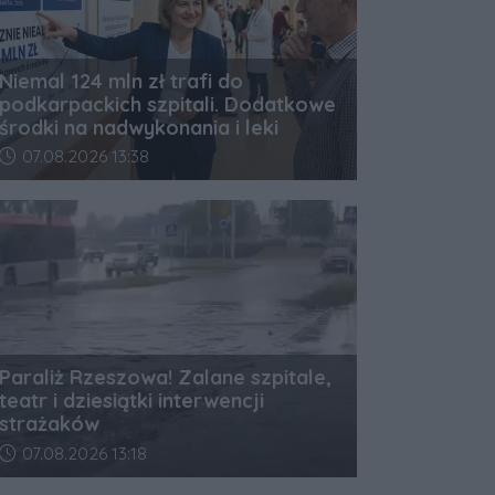
Niemal 124 mln zł trafi do
podkarpackich szpitali. Dodatkowe
środki na nadwykonania i leki
Data dodania artykułu:
07.08.2026 13:38
Paraliż Rzeszowa! Zalane szpitale,
teatr i dziesiątki interwencji
strażaków
Data dodania artykułu:
07.08.2026 13:18