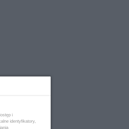
ostęp i
lne identyfikatory,
iania