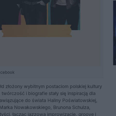
acebook
łd złożony wybitnym postaciom polskiej kultury
wórczość i biografie stały się inspiracją dla
nawiązujące do świata Haliny Poświatowskiej,
Marka Nowakowskiego, Brunona Schulza,
tyści, łącząc jazzową improwizację, groove i