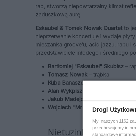
rap, stworzą niepowtarzalny klimat reflek
zaduszkową aurę.
Eskaubei & Tomek Nowak Quartet
to je
nieprzerwanie koncertuje i wydaje pły
mieszanka groove’u, acid jazzu, rapu 
przedstawiciele młodego i średniego p
Bartłomiej "Eskaubei" Skubisz
– ra
Tomasz Nowak
– trąbka
Kuba Banaszek
– instrumenty kla
Alan Wykpisz
– gitara basowa
Jakub Madejowski
– perkusja
Wojciech "Mr Krime" Długosz
– gr
Drogi Użytkow
My, naszych 1162 zau
przechowujemy informa
Nietuzinkowe połączen
standardowe informac