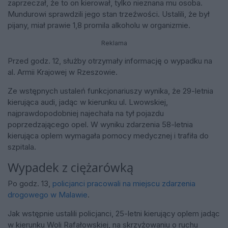
zaprzeczał, że to on kierował, tylko nieznana mu osoba.
Mundurowi sprawdzili jego stan trzeźwości. Ustalili, że był
pijany, miał prawie 1,8 promila alkoholu w organizmie.
Reklama
Przed godz. 12, służby otrzymały informację o wypadku na
al. Armii Krajowej w Rzeszowie.
Ze wstępnych ustaleń funkcjonariuszy wynika, że 29-letnia
kierująca audi, jadąc w kierunku ul. Lwowskiej,
najprawdopodobniej najechała na tył pojazdu
poprzedzającego opel. W wyniku zdarzenia 58-letnia
kierująca oplem wymagała pomocy medycznej i trafiła do
szpitala.
Wypadek z ciężarówką
Po godz. 13,
policjanci pracowali na miejscu zdarzenia
drogowego w Malawie
.
Jak wstępnie ustalili policjanci, 25-letni kierujący oplem jadąc
w kierunku Woli Rafałowskiej, na skrzyżowaniu o ruchu