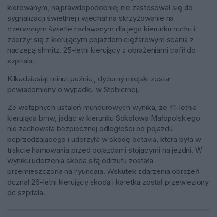
kierowanym, najprawdopodobniej nie zastosował się do
sygnalizacji świetlnej i wjechał na skrzyżowanie na
czerwonym świetle nadawanym dla jego kierunku ruchu i
zderzył się z kierującym pojazdem ciężarowym scania z
naczepą shmitz. 25-letni kierujący z obrażeniami trafił do
szpitala.
Kilkadziesiąt minut później, dyżurny miejski został
powiadomiony o wypadku w Stobiernej.
Ze wstępnych ustaleń mundurowych wynika, że 41-letnia
kierująca bmw, jadąc w kierunku Sokołowa Małopolskiego,
nie zachowała bezpiecznej odległości od pojazdu
poprzedzającego i uderzyła w skodę octavia, która była w
trakcie hamowania przed pojazdami stojącymi na jezdni. W
wyniku uderzenia skoda siłą odrzutu została
przemieszczona na hyundaia. Wskutek zdarzenia obrażeń
doznał 26-letni kierujący skodą i karetką został przewieziony
do szpitala.