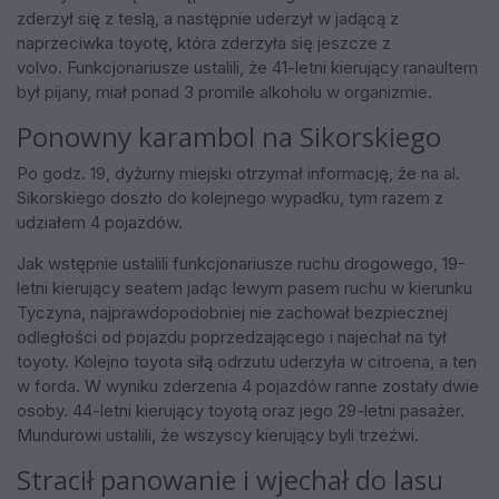
zderzył się z teslą, a następnie uderzył w jadącą z
naprzeciwka toyotę, która zderzyła się jeszcze z
volvo. Funkcjonariusze ustalili, że 41-letni kierujący ranaultem
był pijany, miał ponad 3 promile alkoholu w organizmie.
Ponowny karambol na Sikorskiego
Po godz. 19, dyżurny miejski otrzymał informację, że na al.
Sikorskiego doszło do kolejnego wypadku, tym razem z
udziałem 4 pojazdów.
Jak wstępnie ustalili funkcjonariusze ruchu drogowego, 19-
letni kierujący seatem jadąc lewym pasem ruchu w kierunku
Tyczyna, najprawdopodobniej nie zachował bezpiecznej
odległości od pojazdu poprzedzającego i najechał na tył
toyoty. Kolejno toyota siłą odrzutu uderzyła w citroena, a ten
w forda. W wyniku zderzenia 4 pojazdów ranne zostały dwie
osoby. 44-letni kierujący toyotą oraz jego 29-letni pasażer.
Mundurowi ustalili, że wszyscy kierujący byli trzeźwi.
Stracił panowanie i wjechał do lasu