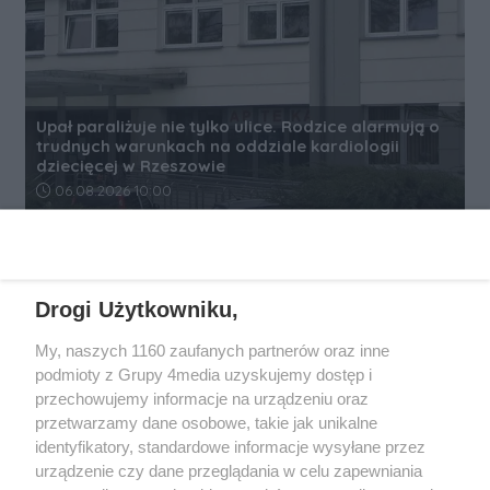
Upał paraliżuje nie tylko ulice. Rodzice alarmują o
trudnych warunkach na oddziale kardiologii
dziecięcej w Rzeszowie
Data dodania artykułu:
06.08.2026 10:00
REKLAMA
Drogi Użytkowniku,
My, naszych 1160 zaufanych partnerów oraz inne
podmioty z Grupy 4media uzyskujemy dostęp i
przechowujemy informacje na urządzeniu oraz
przetwarzamy dane osobowe, takie jak unikalne
identyfikatory, standardowe informacje wysyłane przez
urządzenie czy dane przeglądania w celu zapewniania