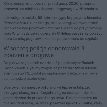
Kilkadziesiąt minut później, przed godz. 20.30, policjanci
pracowali na miejscu zdarzenia drogowego w Niechobrzu.
Jak wstępnie ustalili, 58-letni kierujący kią, jadąc w kierunku
Przedmieścia Czudeckiego, na łuku drogi w prawo stracił
panowanie nad pojazdem i zjechał z jezdni do przydrożnego
lasu. W tym zdarzeniu ucierpiała 61-letnia pasażerka pojazdu,
która karetką pogotowia została przewieziona do szpitala.
W sobotę policja odnotowała 3
zdarzenia drogowe
Do pierwszego z nich doszło tuż po północy w Budach
Głogowskich. Dyżurny miejski za pośrednictwem numeru
alarmowego 112, został powiadomiony o leżącym w rowie
samochodzie osobowym.
Skierowani na miejsce policjanci wstępnie ustalili, że,
kierujący skodą, na ul. Cegielnianej, na prostym odcinku
jezdni zjechał do przydrożnego rowu. Funkcjonariusze na
miejscu zdarzenia, na fotelu pasażera ujawnili 28-latka, który