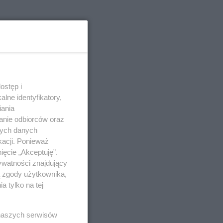
ostęp i
lne identyfikatory,
iania
anie odbiorców oraz
nych danych
kacji. Ponieważ
ięcie „Akceptuję”.
ywatności znajdujący
ą zgody użytkownika,
 tylko na tej
 naszych serwisów