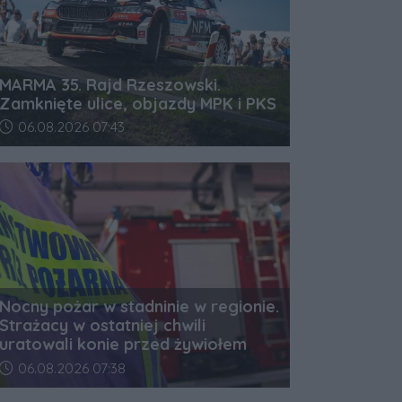
MARMA 35. Rajd Rzeszowski.
Zamknięte ulice, objazdy MPK i PKS
Data dodania artykułu:
06.08.2026 07:43
Nocny pożar w stadninie w regionie.
Strażacy w ostatniej chwili
uratowali konie przed żywiołem
Data dodania artykułu:
06.08.2026 07:38