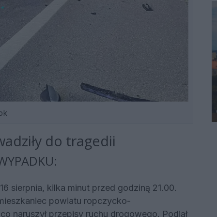
ok
adziły do tragedii
 WYPADKU:
6 sierpnia, kilka minut przed godziną 21.00.
ni mieszkaniec powiatu ropczycko-
ąco naruszył przepisy ruchu drogowego. Podjął