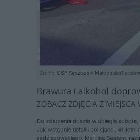
Źródło:
OSP Sędziszów Małopolski/Facebo
Brawura i alkohol doprow
ZOBACZ ZDJĘCIA Z MIEJSCA
Do zdarzenia doszło w ubiegłą sobotę, 1
Jak wstępnie ustalili policjanci, 41-let
sędziszowskiego, kierując Seatem, raż