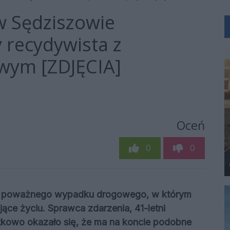
 Sędziszowie
 recydywista z
wym [ZDJĘCIA]
Oceń
0
0
o poważnego wypadku drogowego, w którym
ące życiu. Sprawca zdarzenia, 41-letni
atkowo okazało się, że ma na koncie podobne