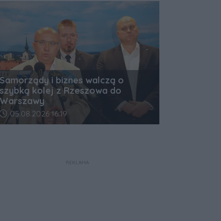
Samorządy i biznes walczą o
szybką kolej z Rzeszowa do
Warszawy
Data dodania artykułu:
05.08.2026 16:19
REKLAMA