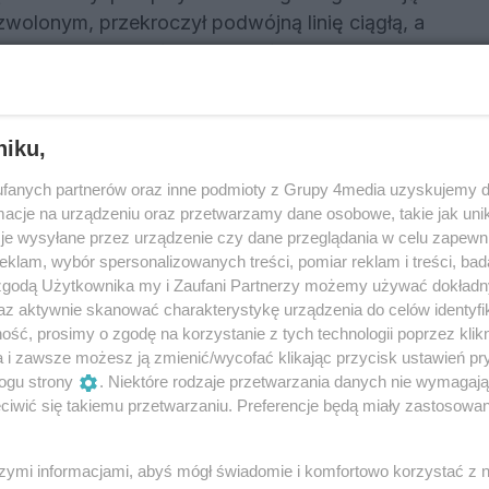
olonym, przekroczył podwójną linię ciągłą, a
 ruchu. Doprowadziło to do czołowego zderzenia
niku,
ażer Mitsubishi odnieśli obrażenia zagrażające
towani do szpitala. Siła uderzenia była tak duża,
fanych partnerów oraz inne podmioty z Grupy 4media uzyskujemy d
 Mitsubishi uderzyły w stojącego w pobliżu
cje na urządzeniu oraz przetwarzamy dane osobowe, takie jak unika
azdem nie odniosła żadnych obrażeń.
je wysyłane przez urządzenie czy dane przeglądania w celu zapewn
klam, wybór spersonalizowanych treści, pomiar reklam i treści, bad
wem alkoholu i z przeszłością
 zgodą Użytkownika my i Zaufani Partnerzy możemy używać dokład
az aktywnie skanować charakterystykę urządzenia do celów identyfi
ść, prosimy o zgodę na korzystanie z tych technologii poprzez klikn
a i zawsze możesz ją zmienić/wycofać klikając przycisk ustawień pr
zpitala z obrażeniami, a następnie został
ogu strony
. Niektóre rodzaje przetwarzania danych nie wymagaj
ili zdarzenia miał ponad 1,5 promila alkoholu
iwić się takiemu przetwarzaniu. Preferencje będą miały zastosowania
okazało się, że nie jest to jego pierwszy
m alkoholu. W 2023 roku został już skazany za
szymi informacjami, abyś mógł świadomie i komfortowo korzystać z