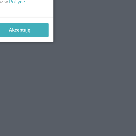
esz w
Polityce
Akceptuję