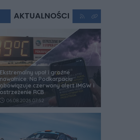
AKTUALNOŚCI
Kliknij aby przejść do kan
Kliknij aby zobaczyć 
Ekstremalny upał i groźne
nawałnice. Na Podkarpaciu
obowiązuje czerwony alert IMGW i
ostrzeżenie RCB
Data dodania artykułu:
06.08.2026 07:52