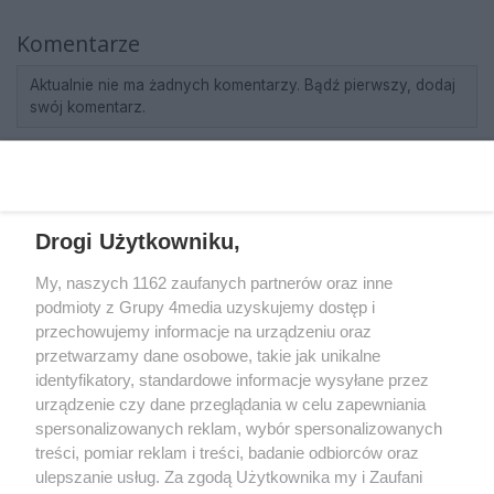
Komentarze
Aktualnie nie ma żadnych komentarzy. Bądź pierwszy, dodaj
swój komentarz.
REKLAMA
Drogi Użytkowniku,
My, naszych 1162 zaufanych partnerów oraz inne
podmioty z Grupy 4media uzyskujemy dostęp i
przechowujemy informacje na urządzeniu oraz
przetwarzamy dane osobowe, takie jak unikalne
identyfikatory, standardowe informacje wysyłane przez
urządzenie czy dane przeglądania w celu zapewniania
spersonalizowanych reklam, wybór spersonalizowanych
Wydawcą
rzeszow-info.pl
jest:
treści, pomiar reklam i treści, badanie odbiorców oraz
FUNDACJA MEDIÓW NIEZALEŻNYCH LIBERTAS
ul. Kopernika 10, 35-002 Rzeszów
ulepszanie usług. Za zgodą Użytkownika my i Zaufani