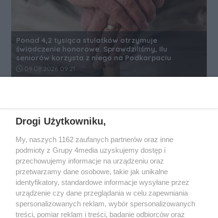
Ponad 4,2 tysiąca stulatków otrzymuje
świadczenie honorowe. Sprawdziliśmy, ilu
seniorów korzysta z niego na Podkarpaciu
Data dodania artykułu:
09.08.2026 09:21
REKLAMA
Drogi Użytkowniku,
My, naszych 1162 zaufanych partnerów oraz inne
podmioty z Grupy 4media uzyskujemy dostęp i
przechowujemy informacje na urządzeniu oraz
przetwarzamy dane osobowe, takie jak unikalne
identyfikatory, standardowe informacje wysyłane przez
urządzenie czy dane przeglądania w celu zapewniania
spersonalizowanych reklam, wybór spersonalizowanych
Wydawcą
rzeszow-info.pl
jest:
treści, pomiar reklam i treści, badanie odbiorców oraz
FUNDACJA MEDIÓW NIEZALEŻNYCH LIBERTAS