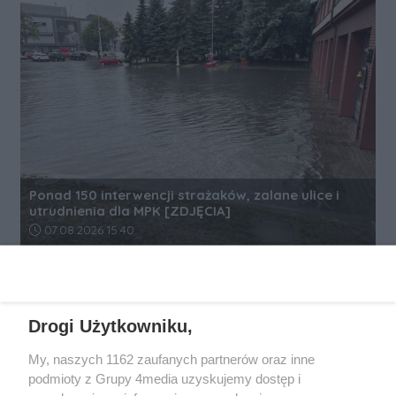
Ponad 150 interwencji strażaków, zalane ulice i
utrudnienia dla MPK [ZDJĘCIA]
Data dodania artykułu:
07.08.2026 15:40
REKLAMA
Drogi Użytkowniku,
My, naszych 1162 zaufanych partnerów oraz inne
podmioty z Grupy 4media uzyskujemy dostęp i