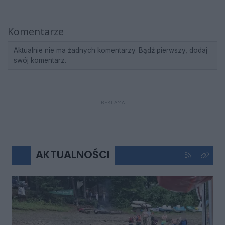
Komentarze
Aktualnie nie ma żadnych komentarzy. Bądź pierwszy, dodaj
swój komentarz.
REKLAMA
AKTUALNOŚCI
Kliknij aby 
Kliknij