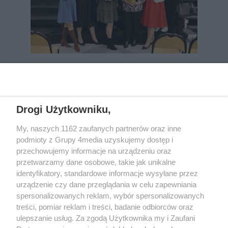
REKLAMA
Drogi Użytkowniku,
My, naszych 1162 zaufanych partnerów oraz inne
podmioty z Grupy 4media uzyskujemy dostęp i
przechowujemy informacje na urządzeniu oraz
przetwarzamy dane osobowe, takie jak unikalne
identyfikatory, standardowe informacje wysyłane przez
urządzenie czy dane przeglądania w celu zapewniania
spersonalizowanych reklam, wybór spersonalizowanych
Wydawcą
rzeszow-info.pl
jest:
treści, pomiar reklam i treści, badanie odbiorców oraz
FUNDACJA MEDIÓW NIEZALEŻNYCH LIBERTAS
ul. Kopernika 10, 35-002 Rzeszów
ulepszanie usług. Za zgodą Użytkownika my i Zaufani