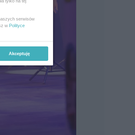
 tylko na tej
 naszych serwisów
esz w
Polityce
Akceptuję