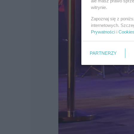
ale masz prawo sprzec
witrynie.
Zapoznaj się z poniż
internetowych. Szcze
Prywatności
i
Cookie
PARTNERZY