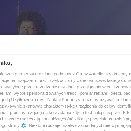
niku,
fanych partnerów oraz inne podmioty z Grupy 4media uzyskujemy d
cje na urządzeniu oraz przetwarzamy dane osobowe, takie jak unika
je wysyłane przez urządzenie czy dane przeglądania w celu zapewn
klam, wybór spersonalizowanych treści, pomiar reklam i treści, bad
 zgodą Użytkownika my i Zaufani Partnerzy możemy używać dokład
az aktywnie skanować charakterystykę urządzenia do celów identyfi
ść, prosimy o zgodę na korzystanie z tych technologii poprzez klikn
a i zawsze możesz ją zmienić/wycofać klikając przycisk ustawień pr
ogu strony
. Niektóre rodzaje przetwarzania danych nie wymagaj