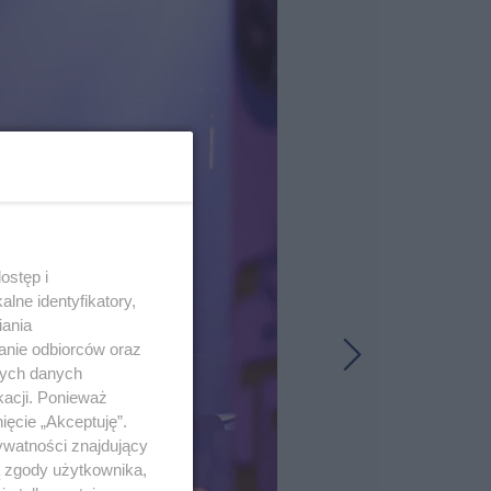
ostęp i
lne identyfikatory,
iania
anie odbiorców oraz
nych danych
kacji. Ponieważ
ięcie „Akceptuję”.
ywatności znajdujący
ą zgody użytkownika,