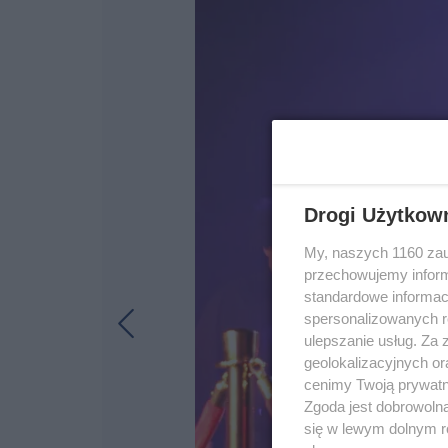
Drogi Użytkow
My, naszych 1160 zau
przechowujemy informa
standardowe informac
spersonalizowanych re
ulepszanie usług. Za
geolokalizacyjnych or
cenimy Twoją prywatno
Zgoda jest dobrowoln
się w lewym dolnym r