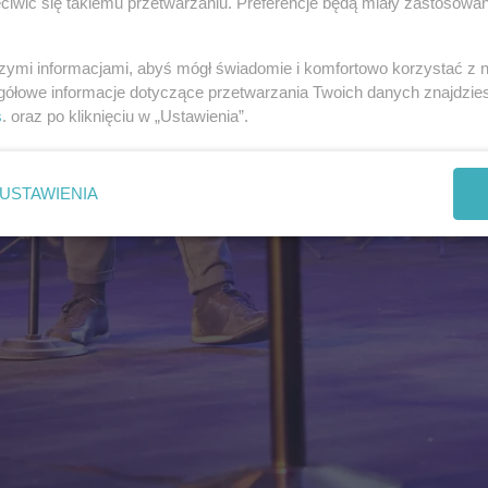
iwić się takiemu przetwarzaniu. Preferencje będą miały zastosowania
szymi informacjami, abyś mógł świadomie i komfortowo korzystać z
gółowe informacje dotyczące przetwarzania Twoich danych znajdzi
s
. oraz po kliknięciu w „Ustawienia”.
USTAWIENIA