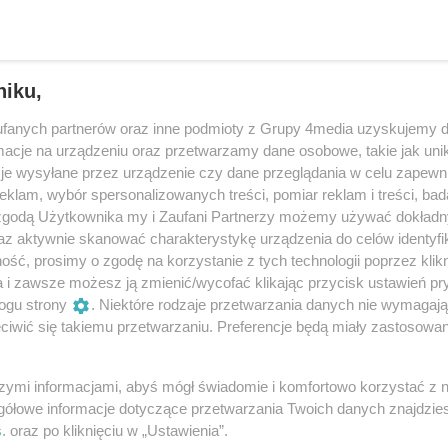
niku,
fanych partnerów oraz inne podmioty z Grupy 4media uzyskujemy d
cje na urządzeniu oraz przetwarzamy dane osobowe, takie jak unika
je wysyłane przez urządzenie czy dane przeglądania w celu zapewn
klam, wybór spersonalizowanych treści, pomiar reklam i treści, bad
 zgodą Użytkownika my i Zaufani Partnerzy możemy używać dokład
az aktywnie skanować charakterystykę urządzenia do celów identyfi
ść, prosimy o zgodę na korzystanie z tych technologii poprzez klikn
25
/ 50
a i zawsze możesz ją zmienić/wycofać klikając przycisk ustawień pr
ogu strony
. Niektóre rodzaje przetwarzania danych nie wymagaj
iwić się takiemu przetwarzaniu. Preferencje będą miały zastosowania
nne Centrum Kultury Sportu i Rekreacji w Świlczy z siedzibą
szymi informacjami, abyś mógł świadomie i komfortowo korzystać z
gółowe informacje dotyczące przetwarzania Twoich danych znajdzi
s
. oraz po kliknięciu w „Ustawienia”.