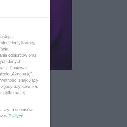
ostęp i
lne identyfikatory,
iania
anie odbiorców oraz
nych danych
kacji. Ponieważ
ięcie „Akceptuję”.
ywatności znajdujący
ą zgody użytkownika,
 tylko na tej
 w Trzcianie
 naszych serwisów
esz w
Polityce