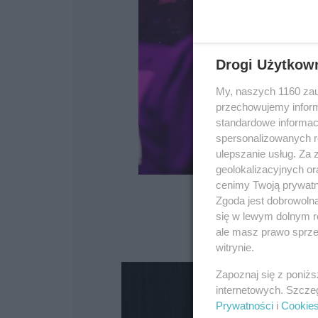
Drogi Użytkow
My, naszych 1160 zau
przechowujemy informa
standardowe informac
spersonalizowanych re
ulepszanie usług. Za
geolokalizacyjnych or
cenimy Twoją prywatno
Zgoda jest dobrowoln
się w lewym dolnym r
ale masz prawo sprzec
Źródło: Gmi
witrynie.
Zapoznaj się z poniż
internetowych. Szcze
Prywatności
i
Cookie