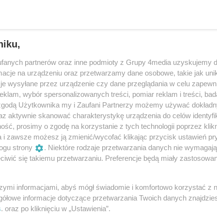
niku,
fanych partnerów oraz inne podmioty z Grupy 4media uzyskujemy d
cje na urządzeniu oraz przetwarzamy dane osobowe, takie jak unika
je wysyłane przez urządzenie czy dane przeglądania w celu zapewn
klam, wybór spersonalizowanych treści, pomiar reklam i treści, bad
 zgodą Użytkownika my i Zaufani Partnerzy możemy używać dokład
az aktywnie skanować charakterystykę urządzenia do celów identyfi
ść, prosimy o zgodę na korzystanie z tych technologii poprzez klikn
12
/ 50
a i zawsze możesz ją zmienić/wycofać klikając przycisk ustawień pr
ogu strony
. Niektóre rodzaje przetwarzania danych nie wymagaj
iwić się takiemu przetwarzaniu. Preferencje będą miały zastosowania
nne Centrum Kultury Sportu i Rekreacji w Świlczy z siedzibą
szymi informacjami, abyś mógł świadomie i komfortowo korzystać z
gółowe informacje dotyczące przetwarzania Twoich danych znajdzi
s
. oraz po kliknięciu w „Ustawienia”.