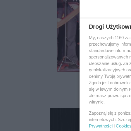
Drogi Użytkow
My, naszych 1160 zau
przechowujemy informa
standardowe informac
spersonalizowanych re
ulepszanie usług. Za
geolokalizacyjnych or
cenimy Twoją prywatno
Zgoda jest dobrowoln
się w lewym dolnym r
ale masz prawo sprzec
Źródło: Gmi
witrynie.
Zapoznaj się z poniż
internetowych. Szcze
Prywatności
i
Cookie