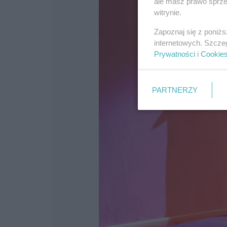
ale masz prawo sprzec
witrynie.
Zapoznaj się z poniż
internetowych. Szcze
Prywatności
i
Cookie
PARTNERZY