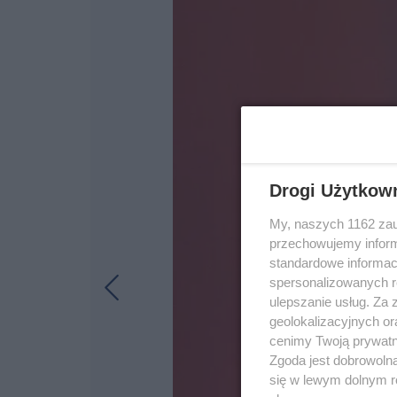
Drogi Użytkow
My, naszych 1162 zau
przechowujemy informa
standardowe informac
spersonalizowanych re
ulepszanie usług. Za
geolokalizacyjnych or
cenimy Twoją prywatno
Zgoda jest dobrowoln
się w lewym dolnym r