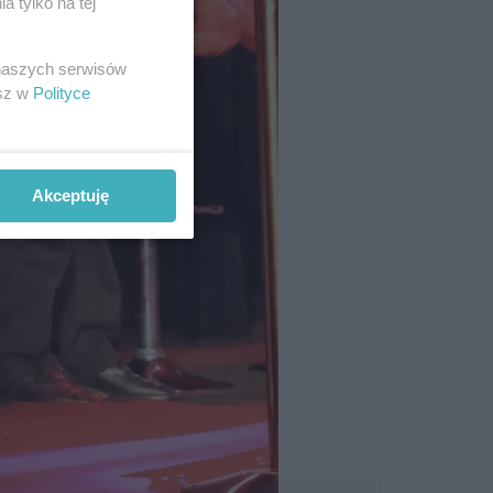
 tylko na tej
 naszych serwisów
esz w
Polityce
Akceptuję