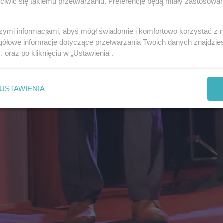
iwić się takiemu przetwarzaniu. Preferencje będą miały zastosowania
szymi informacjami, abyś mógł świadomie i komfortowo korzystać z
gółowe informacje dotyczące przetwarzania Twoich danych znajdzi
s
. oraz po kliknięciu w „Ustawienia”.
USTAWIENIA