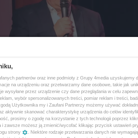
niku,
fanych partnerów oraz inne podmioty z Grupy 4media uzyskujemy d
cje na urządzeniu oraz przetwarzamy dane osobowe, takie jak unika
je wysyłane przez urządzenie czy dane przeglądania w celu zapewn
klam, wybór spersonalizowanych treści, pomiar reklam i treści, bad
 zgodą Użytkownika my i Zaufani Partnerzy możemy używać dokład
az aktywnie skanować charakterystykę urządzenia do celów identyfi
ść, prosimy o zgodę na korzystanie z tych technologii poprzez klikn
a i zawsze możesz ją zmienić/wycofać klikając przycisk ustawień pr
ogu strony
. Niektóre rodzaje przetwarzania danych nie wymagaj