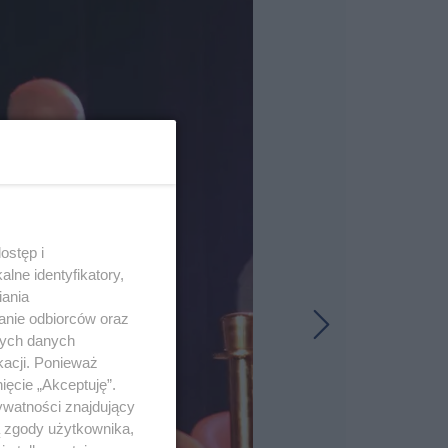
ostęp i
lne identyfikatory,
iania
anie odbiorców oraz
nych danych
kacji. Ponieważ
ięcie „Akceptuję”.
ywatności znajdujący
ą zgody użytkownika,