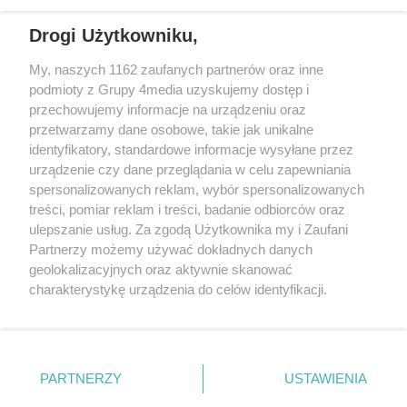
REKLAMA
Drogi Użytkowniku,
My, naszych 1162 zaufanych partnerów oraz inne
podmioty z Grupy 4media uzyskujemy dostęp i
przechowujemy informacje na urządzeniu oraz
przetwarzamy dane osobowe, takie jak unikalne
identyfikatory, standardowe informacje wysyłane przez
urządzenie czy dane przeglądania w celu zapewniania
spersonalizowanych reklam, wybór spersonalizowanych
Wydawcą
rzeszow-info.pl
jest:
treści, pomiar reklam i treści, badanie odbiorców oraz
FUNDACJA MEDIÓW NIEZALEŻNYCH LIBERTAS
ul. Kopernika 10, 35-002 Rzeszów
ulepszanie usług. Za zgodą Użytkownika my i Zaufani
Partnerzy możemy używać dokładnych danych
geolokalizacyjnych oraz aktywnie skanować
e-mail:
redakcja@rzeszow-info.pl
charakterystykę urządzenia do celów identyfikacji.
Ponieważ cenimy Twoją prywatność, prosimy o zgodę na
korzystanie z tych technologii poprzez kliknięcie
„Akceptuję”. Zgoda jest dobrowolna i zawsze możesz ją
Redakcja
Kontakt
Regulamin
Zasady dodawania i publikacji komentarzy
Patronaty
zmienić/wycofać klikając przycisk ustawień prywatności
PARTNERZY
USTAWIENIA
Polityka Prywatności
znajdujący się w lewym dolnym rogu strony
. Niektóre