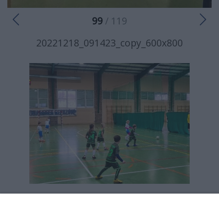
99
/ 119
20221218_091423_copy_600x800