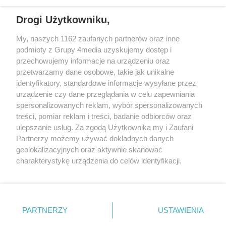
REKLAMA
Drogi Użytkowniku,
My, naszych 1162 zaufanych partnerów oraz inne
podmioty z Grupy 4media uzyskujemy dostęp i
przechowujemy informacje na urządzeniu oraz
przetwarzamy dane osobowe, takie jak unikalne
identyfikatory, standardowe informacje wysyłane przez
urządzenie czy dane przeglądania w celu zapewniania
spersonalizowanych reklam, wybór spersonalizowanych
Wydawcą
rzeszow-info.pl
jest:
treści, pomiar reklam i treści, badanie odbiorców oraz
FUNDACJA MEDIÓW NIEZALEŻNYCH LIBERTAS
ul. Kopernika 10, 35-002 Rzeszów
ulepszanie usług. Za zgodą Użytkownika my i Zaufani
Partnerzy możemy używać dokładnych danych
geolokalizacyjnych oraz aktywnie skanować
e-mail:
redakcja@rzeszow-info.pl
charakterystykę urządzenia do celów identyfikacji.
Ponieważ cenimy Twoją prywatność, prosimy o zgodę na
korzystanie z tych technologii poprzez kliknięcie
„Akceptuję”. Zgoda jest dobrowolna i zawsze możesz ją
Redakcja
Kontakt
Regulamin
Zasady dodawania i publikacji komentarzy
Patronaty
zmienić/wycofać klikając przycisk ustawień prywatności
PARTNERZY
USTAWIENIA
Polityka Prywatności
znajdujący się w lewym dolnym rogu strony
. Niektóre