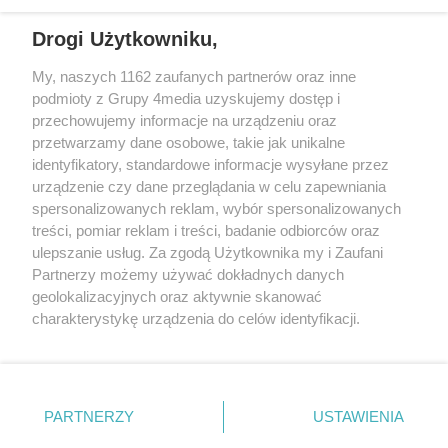
REKLAMA
Drogi Użytkowniku,
My, naszych 1162 zaufanych partnerów oraz inne
podmioty z Grupy 4media uzyskujemy dostęp i
przechowujemy informacje na urządzeniu oraz
przetwarzamy dane osobowe, takie jak unikalne
identyfikatory, standardowe informacje wysyłane przez
urządzenie czy dane przeglądania w celu zapewniania
spersonalizowanych reklam, wybór spersonalizowanych
Wydawcą
rzeszow-info.pl
jest:
treści, pomiar reklam i treści, badanie odbiorców oraz
FUNDACJA MEDIÓW NIEZALEŻNYCH LIBERTAS
ul. Kopernika 10, 35-002 Rzeszów
ulepszanie usług. Za zgodą Użytkownika my i Zaufani
Partnerzy możemy używać dokładnych danych
geolokalizacyjnych oraz aktywnie skanować
e-mail:
redakcja@rzeszow-info.pl
charakterystykę urządzenia do celów identyfikacji.
Ponieważ cenimy Twoją prywatność, prosimy o zgodę na
korzystanie z tych technologii poprzez kliknięcie
„Akceptuję”. Zgoda jest dobrowolna i zawsze możesz ją
Redakcja
Kontakt
Regulamin
Zasady dodawania i publikacji komentarzy
Patronaty
zmienić/wycofać klikając przycisk ustawień prywatności
PARTNERZY
USTAWIENIA
Polityka Prywatności
znajdujący się w lewym dolnym rogu strony
. Niektóre