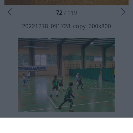
72
/ 119
20221218_091728_copy_600x800