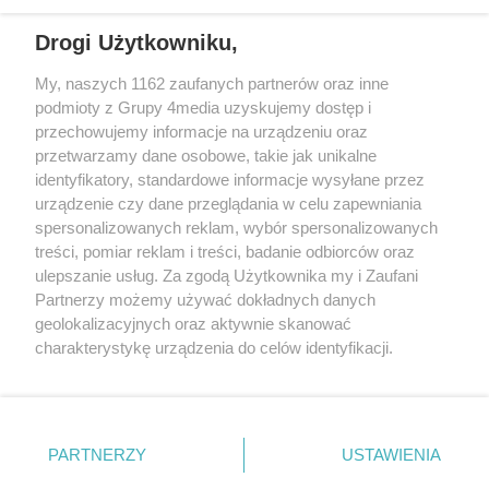
REKLAMA
Drogi Użytkowniku,
My, naszych 1162 zaufanych partnerów oraz inne
podmioty z Grupy 4media uzyskujemy dostęp i
przechowujemy informacje na urządzeniu oraz
przetwarzamy dane osobowe, takie jak unikalne
identyfikatory, standardowe informacje wysyłane przez
urządzenie czy dane przeglądania w celu zapewniania
spersonalizowanych reklam, wybór spersonalizowanych
Wydawcą
rzeszow-info.pl
jest:
treści, pomiar reklam i treści, badanie odbiorców oraz
FUNDACJA MEDIÓW NIEZALEŻNYCH LIBERTAS
ul. Kopernika 10, 35-002 Rzeszów
ulepszanie usług. Za zgodą Użytkownika my i Zaufani
Partnerzy możemy używać dokładnych danych
geolokalizacyjnych oraz aktywnie skanować
e-mail:
redakcja@rzeszow-info.pl
charakterystykę urządzenia do celów identyfikacji.
Ponieważ cenimy Twoją prywatność, prosimy o zgodę na
korzystanie z tych technologii poprzez kliknięcie
„Akceptuję”. Zgoda jest dobrowolna i zawsze możesz ją
Redakcja
Kontakt
Regulamin
Zasady dodawania i publikacji komentarzy
Patronaty
zmienić/wycofać klikając przycisk ustawień prywatności
PARTNERZY
USTAWIENIA
Polityka Prywatności
znajdujący się w lewym dolnym rogu strony
. Niektóre