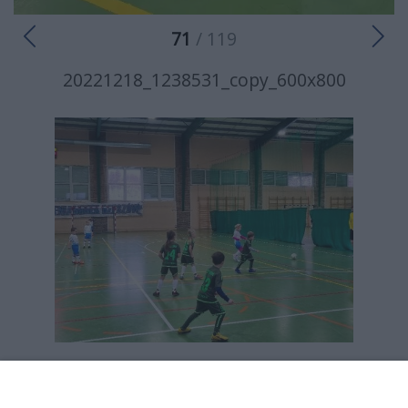
71
/ 119
20221218_1238531_copy_600x800