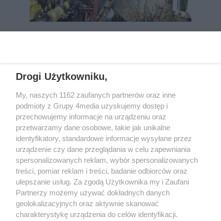
REKLAMA
Drogi Użytkowniku,
My, naszych 1162 zaufanych partnerów oraz inne
podmioty z Grupy 4media uzyskujemy dostęp i
przechowujemy informacje na urządzeniu oraz
przetwarzamy dane osobowe, takie jak unikalne
identyfikatory, standardowe informacje wysyłane przez
urządzenie czy dane przeglądania w celu zapewniania
spersonalizowanych reklam, wybór spersonalizowanych
Wydawcą
rzeszow-info.pl
jest:
treści, pomiar reklam i treści, badanie odbiorców oraz
FUNDACJA MEDIÓW NIEZALEŻNYCH LIBERTAS
ul. Kopernika 10, 35-002 Rzeszów
ulepszanie usług. Za zgodą Użytkownika my i Zaufani
Partnerzy możemy używać dokładnych danych
geolokalizacyjnych oraz aktywnie skanować
e-mail:
redakcja@rzeszow-info.pl
charakterystykę urządzenia do celów identyfikacji.