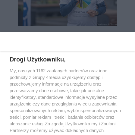
REKLAMA
Drogi Użytkowniku,
My, naszych 1162 zaufanych partnerów oraz inne
podmioty z Grupy 4media uzyskujemy dostęp i
przechowujemy informacje na urządzeniu oraz
przetwarzamy dane osobowe, takie jak unikalne
identyfikatory, standardowe informacje wysyłane przez
urządzenie czy dane przeglądania w celu zapewniania
spersonalizowanych reklam, wybór spersonalizowanych
Wydawcą
rzeszow-info.pl
jest:
treści, pomiar reklam i treści, badanie odbiorców oraz
FUNDACJA MEDIÓW NIEZALEŻNYCH LIBERTAS
ul. Kopernika 10, 35-002 Rzeszów
ulepszanie usług. Za zgodą Użytkownika my i Zaufani
Partnerzy możemy używać dokładnych danych